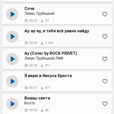
Сочи
Ляпис Трубецкой
00:32
24
Ау-ау-ау, я тебя всё равно найду
00:30
3 160
Ау (Cover by ROCK PRIVET)
Ляпис Трубецкой, PAIN
00:28
911
Я верю в Иисуса Христа
00:47
977
Воины света
Brutto
00:35
40