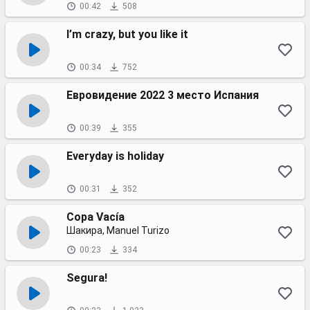
00:42
508
I’m crazy, but you like it
00:34
752
Евровидение 2022 3 место Испания
00:39
355
Everyday is holiday
00:31
352
Copa Vacía
Шакира, Manuel Turizo
00:23
334
Segura!