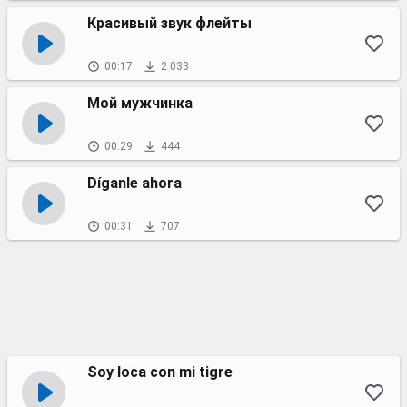
Красивый звук флейты
00:17
2 033
Мой мужчинка
00:29
444
Díganle ahora
00:31
707
Soy loca con mi tigre