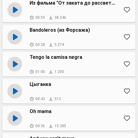
Из фильма "От заката до рассвета"
00:59
38 246
Bandoleros (из Форсажа)
00:28
5 274
Tengo la camisa negra
01:00
1 200
Цыганка
00:43
512
Oh mama
00:36
15 385