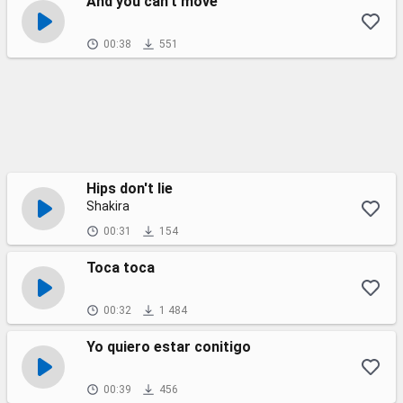
And you can't move
00:38
551
Hips don't lie
Shakira
00:31
154
Toca toca
00:32
1 484
Yo quiero estar conitigo
00:39
456