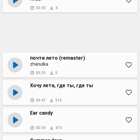
00:30
4
почти лето (remaster)
zhanulka
00:35
5
Хочу лета, где ты, где ты
00:47
516
Ear candy
00:35
474