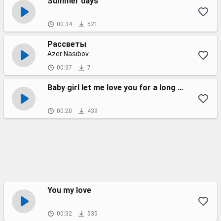
Summer days
00:34
521
Рассветы
Azer Nasibov
00:37
7
Baby girl let me love you for a long time
00:20
439
You my love
00:32
535