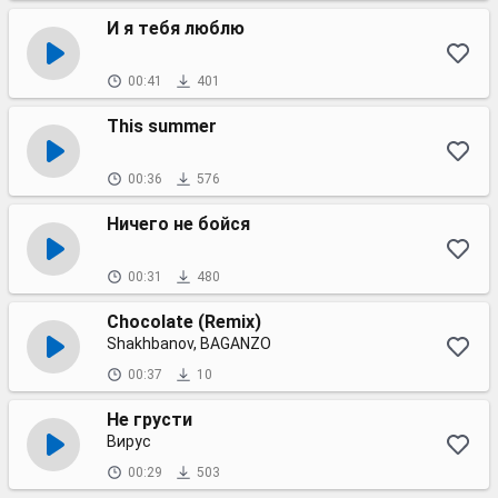
И я тебя люблю
00:41
401
This summer
00:36
576
Ничего не бойся
00:31
480
Chocolate (Remix)
Shakhbanov, BAGANZO
00:37
10
Не грусти
Вирус
00:29
503