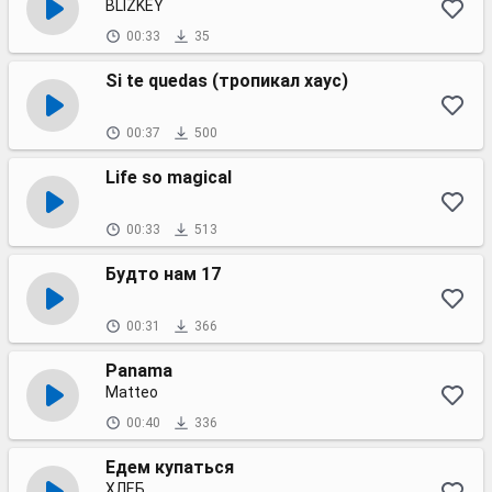
BLIZKEY
00:33
35
Si te quedas (тропикал хаус)
00:37
500
Life so magical
00:33
513
Будто нам 17
00:31
366
Panama
Matteo
00:40
336
Едем купаться
ХЛЕБ