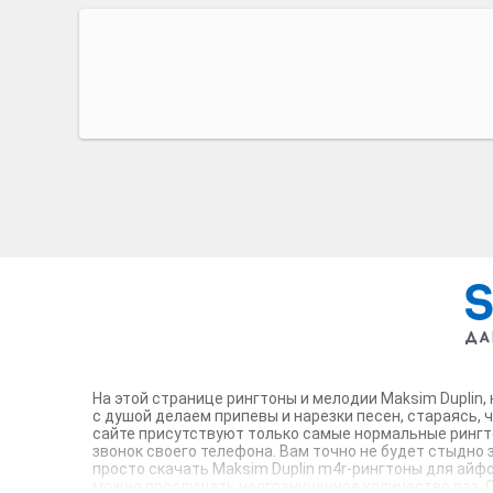
На этой странице рингтоны и мелодии Maksim Duplin,
с душой делаем припевы и нарезки песен, стараясь, 
сайте присутствуют только самые нормальные рингто
звонок своего телефона. Вам точно не будет стыдно 
просто скачать Maksim Duplin m4r-рингтоны для айфо
можно прослушать неограниченное количество раз. Со