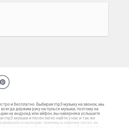
стро и бесплатно. Выбирая mp3 музыку на звонок, мы
 всегда держим руку на пульсе музыки, поэтому на
одии на андроид или айфон, вы наверняка услышите
 mp3-музыки и песен легко найти у нас и так же
нравившиеся мелодии, припевы и нарезки песен, их
 Как ни назови найдется то, что нужно! Ваш телефон