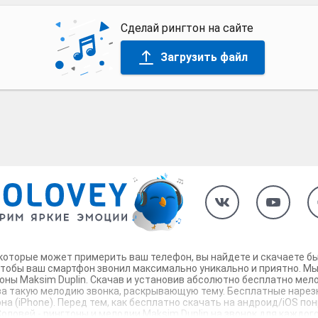
Сделай рингтон на сайте
Загрузить файл
 которые может примерить ваш телефон, вы найдете и скачаете бы
чтобы ваш смартфон звонил максимально уникально и приятно. Мы
ны Maksim Duplin. Скачав и установив абсолютно бесплатно мел
за такую мелодию звонка, раскрывающую тему. Бесплатные нарезки
на (iPhone). Перед тем, как бесплатно скачать на андроид/iOS по
ловей - рингтоны и мелодии Maksim Duplin на звонок для каждого.