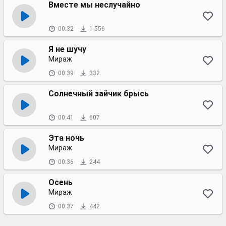
Вместе мы неслучайно
00:32
1 556
Я не шучу
Мираж
00:39
332
Солнечный зайчик брысь
00:41
607
Эта ночь
Мираж
00:36
244
Осень
Мираж
00:37
442