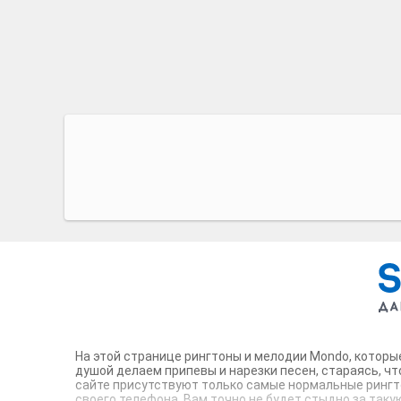
На этой странице рингтоны и мелодии Mondo, которы
душой делаем припевы и нарезки песен, стараясь, ч
сайте присутствуют только самые нормальные рингт
своего телефона. Вам точно не будет стыдно за таку