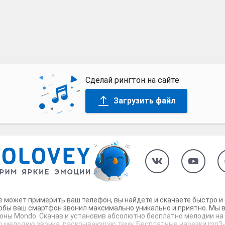
Сделай рингтон на сайте
Загрузить файл
е может примерить ваш телефон, вы найдете и скачаете быстро и 
тобы ваш смартфон звонил максимально уникально и приятно. Мы в
оны Mondo. Скачав и установив абсолютно бесплатно мелодии на 
ю мелодию звонка, раскрывающую тему. Бесплатные нарезки mp3-му