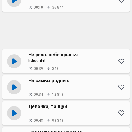
00:10
36 877
Не режь себе крылья
EdisonFit
00:39
348
На самых родных
00:34
12 818
Девочка, танцуй
00:48
98 348