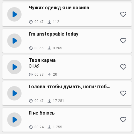
Чужих одежд я не носила
00:47
112
I'm unstoppable today
00:55
3 265
Твоя карма
ОНАЯ
00:33
20
Голова чтобы думать, ноги чтобы ходить (OST Физрук)
00:47
17 281
Я не боюсь
00:24
1 755