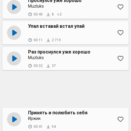
Проснулся уже хорошо
Muzluks
00:40
8
v.2
Упал вставай встал упай
00:11
2 719
Раз проснулся уже хорошо
Muzluks
00:32
37
Принять и полюбить ️себя
Иржик
00:41
54