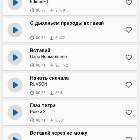
EdisonFit
00:37
2 478
С дыханьем природы вставай
00:32
5 422
Вставай
Пара Нормальных
00:41
26
v.2
Начать сначала
RUVSON
00:38
384
Глаз тигра
Рокки 3
00:41
6 831
Вставай через не можу