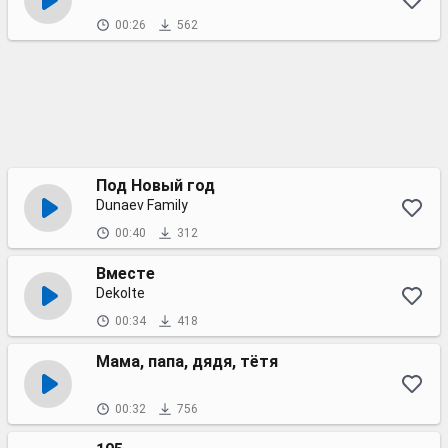
00:26
562
Под Новый год
Dunaev Family
00:40
312
Вместе
Dekolte
00:34
418
Мама, папа, дядя, тётя
00:32
756