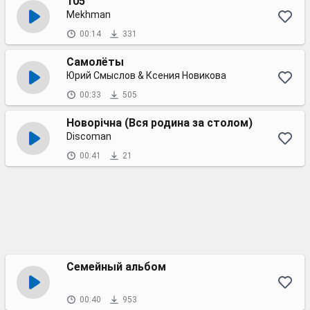
105
Mekhman
00:14
331
Самолёты
Юрий Смыслов & Ксения Новикова
00:33
505
Новорічна (Вся родина за столом)
Discoman
00:41
21
Семейный альбом
00:40
953