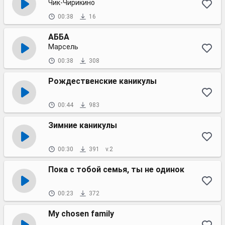
Чик-Чирикино
00:38
16
АББА
Марсель
00:38
308
Рождественские каникулы
00:44
983
Зимние каникулы
00:30
391
v.2
Пока с тобой семья, ты не одинок
00:23
372
My chosen family