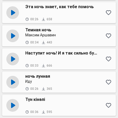
Эта ночь знает, как тебе помочь
00:26
658
Темная ночь
Максим Аршавин
00:34
443
Наступит ночь! И я так сильно буду ждать тебя!
00:33
666
ночь лунная
Иду
00:26
365
Түн кінәлі
00:36
595