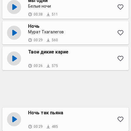
мы одни
Белые ночи
00:38
511
Ночь
Мурат Тхагалегов
00:29
560
Твои дикие карие
00:26
575
Ночь так пьяна
00:29
485