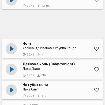
00:41
13 600
Ночь
Александр Иванов & группа Рондо
00:41
11
Девочка ночь (Baby-tonight)
Лада Дэнс
00:37
782
На губах ночи
Лана Свит
00:35
319