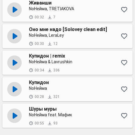
Живанши
NoНейма, TRETIAKOVA
00:32
7
Оно мне надо [Solovey clean edit]
NoНейма, LeraLey
00:30
12
Купидон | remix
NoНейма & Lavrushkin
00:34
336
Купидон
NoНейма
00:28
321
Шуры муры
NoНейма feat. Мафик
00:55
93