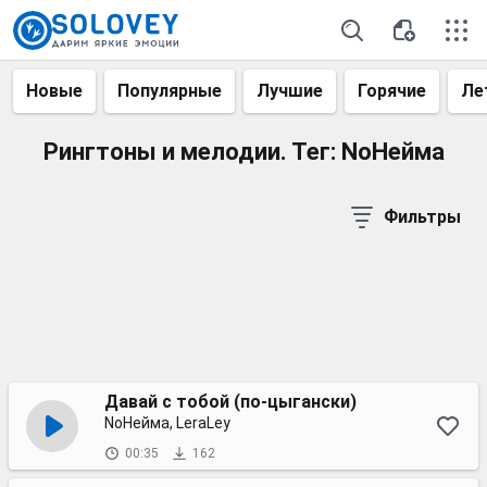
Новые
Популярные
Лучшие
Горячие
Ле
Рингтоны и мелодии. Тег: NoНейма
Фильтры
Давай с тобой (по-цыгански)
NoНейма, LeraLey
00:35
162