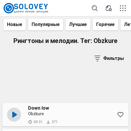
Новые
Популярные
Лучшие
Горячие
Ле
Рингтоны и мелодии. Тег: Obzkure
Фильтры
Down low
Obzkure
00:31
371