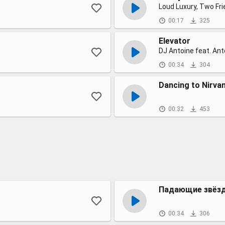
Loud Luxury, Two Fr
00:17
325
Elevator
DJ Antoine feat. Ant
00:34
304
Dancing to Nirva
00:32
453
Падающие звёз
00:34
306