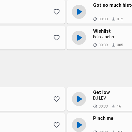
Got so much hist
00:33
312
Wishlist
Felix Jaehn
00:39
305
Get low
DJ LEV
00:33
16
Pinch me