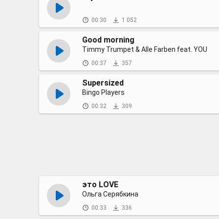
00:30
1 052
Good morning
Timmy Trumpet & Alle Farben feat. YOU
00:37
357
Supersized
Bingo Players
00:32
309
это LOVE
Ольга Серябкина
00:33
336