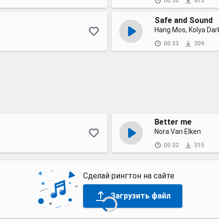
00:30
415
Safe and Sound
Hang Mos, Kolya Dar
00:33
309
Better me
Nora Van Elken
00:32
315
Сделай рингтон на сайте
Загрузить файл