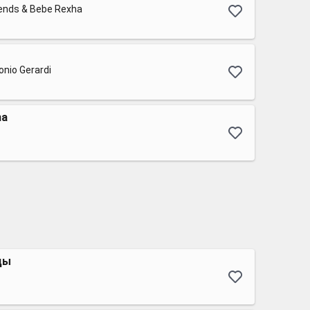
iends & Bebe Rexha
onio Gerardi
na
ды