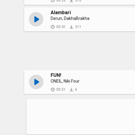
00:26
310
Alambari
Derun, DakhaBrakha
00:41
311
FUN!
ONEIL, Niki Four
00:31
6