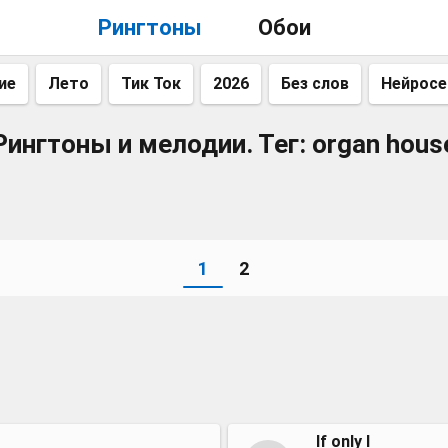
Рингтоны
Обои
ие
Лето
Тик Ток
2026
Без слов
Нейросе
Рингтоны и мелодии. Тег: organ hous
1
2
If only I