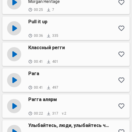
Morgan Heritage
00:25
7
Pull it up
00:36
335
Классный регги
00:41
401
Рага
00:41
497
Рагга алярм
00:22
317
v.2
Улыбайтесь, люди, улыбайтесь чаще