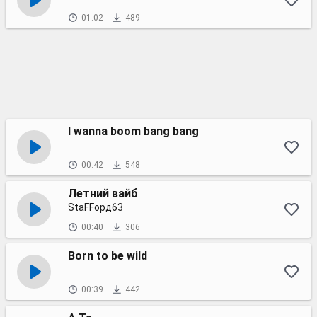
01:02
489
I wanna boom bang bang
00:42
548
Летний вайб
StaFFорд63
00:40
306
Born to be wild
00:39
442