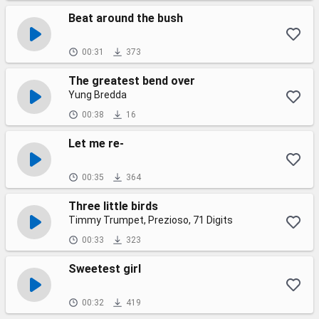
Beat around the bush
00:31
373
The greatest bend over
Yung Bredda
00:38
16
Let me re-
00:35
364
Three little birds
Timmy Trumpet, Prezioso, 71 Digits
00:33
323
Sweetest girl
00:32
419