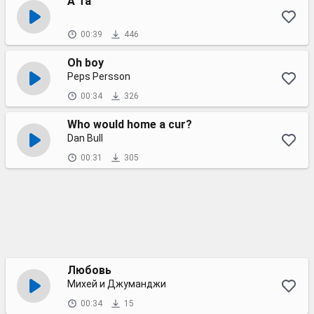
A Ta
00:39
446
Oh boy
Peps Persson
00:34
326
Who would home a cur?
Dan Bull
00:31
305
Любовь
Михей и Джуманджи
00:34
15