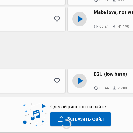
00:39
833
Make love, not w
00:24
41 190
B2U (low bass)
00:44
7 703
Сделай рингтон на сайте
Загрузить файл