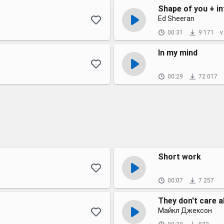
Shape of you + in
Ed Sheeran
00:31
9 171
v
In my mind
00:29
72 017
Short work
00:07
7 257
They don't care 
Майкл Джексон