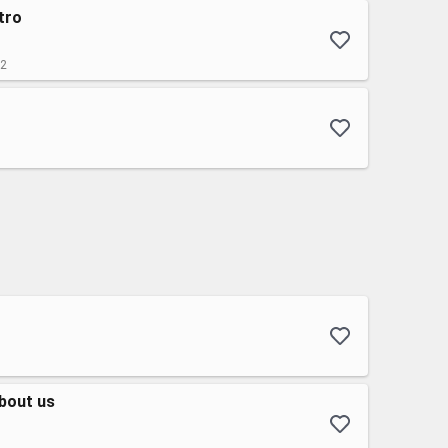
tro
.2
about us