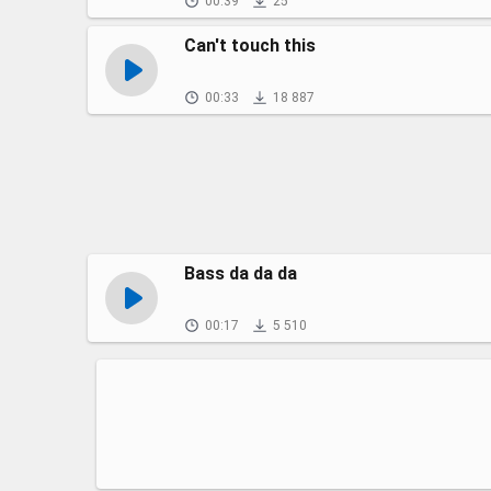
00:39
25
Can't touch this
00:33
18 887
Bass da da da
00:17
5 510