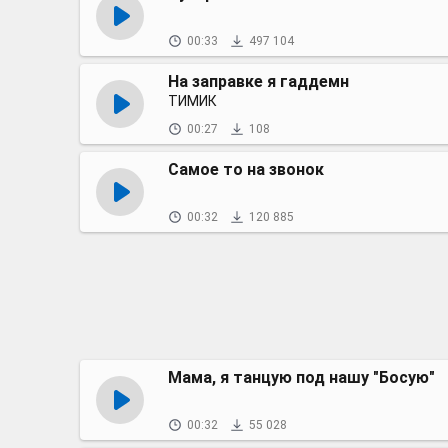
00:33
497 104
На заправке я гаддемн
ТИМИК
00:27
108
Самое то на звонок
00:32
120 885
Мама, я танцую под нашу "Босую"
00:32
55 028