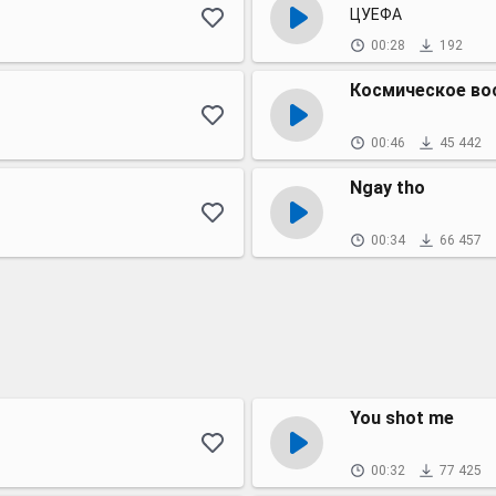
ЦУЕФА
00:28
192
Космическое во
00:46
45 442
Ngay tho
00:34
66 457
You shot me
00:32
77 425