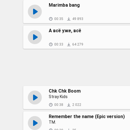
Marimba bang
00:35
49 893
А всё уже, всё
00:33
64 279
Chk Chk Boom
Stray Kids
00:38
2 022
Remember the name (Epic version)
TM.