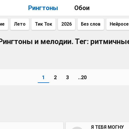
Рингтоны
Обои
ие
Лето
Тик Ток
2026
Без слов
Нейросе
Рингтоны и мелодии. Тег: ритмичны
1
2
3
..20
Я ТЕБЯ МОГНУ