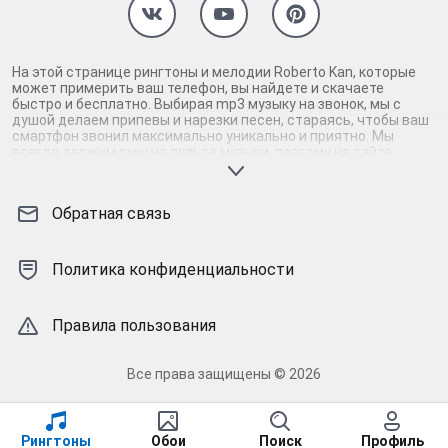
На этой странице рингтоны и мелодии Roberto Kan, которые
может примерить ваш телефон, вы найдете и скачаете
быстро и бесплатно. Выбирая mp3 музыку на звонок, мы с
душой делаем припевы и нарезки песен, стараясь, чтобы ваш
смартфон звонил максимально уникально и приятно. Мы
всегда держим руку на пульсе музыки, поэтому на сайте
присутствуют только самые нормальные рингтоны Roberto
Kan. Скачав и установив абсолютно бесплатно мелодии на
андроид или айфон, вы наверняка услышите звонок своего
Обратная связь
телефона. Вам точно не будет стыдно за такую мелодию
звонка, раскрывающую тему. Бесплатные нарезки mp3-музыки
и песен легко найти у нас и так же просто скачать Roberto Kan
m4r-рингтоны для айфона (iPhone). Перед тем, как бесплатно
Политика конфиденциальности
скачать на андроид/iOS понравившиеся мелодии, припевы и
нарезки песен, их можно прослушать неограниченное
количество раз. Соловей - рингтоны и мелодии Roberto Kan на
Правила пользования
звонок для каждого. Как ни назови найдется то, что нужно!
Ваш телефон достоин!
Все права защищены © 2026
Рингтоны
Обои
Поиск
Профиль