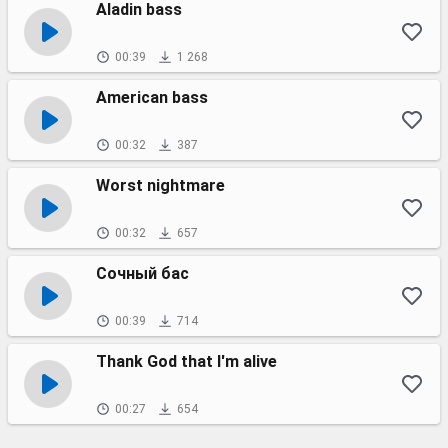
Aladin bass
00:39
1 268
American bass
00:32
387
Worst nightmare
00:32
657
Сочный бас
00:39
714
Thank God that I'm alive
00:27
654