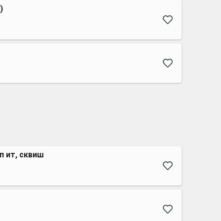
)
п ит, сквиш