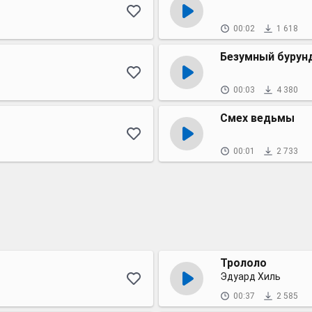
00:02
1 618
Безумный бурун
00:03
4 380
Смех ведьмы
00:01
2 733
Трололо
Эдуард Хиль
00:37
2 585