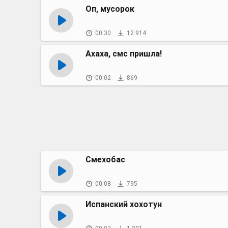
Оп, мусорок
00:30
12 914
Ахаха, смс пришла!
00:02
869
Смехобас
00:08
795
Испанский хохотун