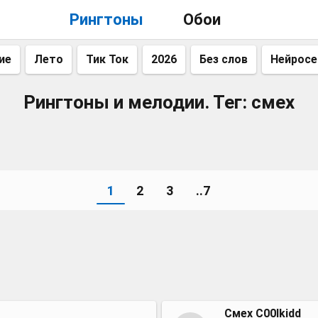
Рингтоны
Обои
ие
Лето
Тик Ток
2026
Без слов
Нейросе
Рингтоны и мелодии. Тег: смех
1
2
3
..7
Смех C00lkidd