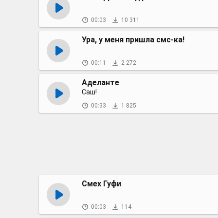
00:03
10 311
Ура, у меня пришла смс-ка!
00:11
2 272
Аделанте
Саш!
00:33
1 825
Смех Гуфи
00:03
114