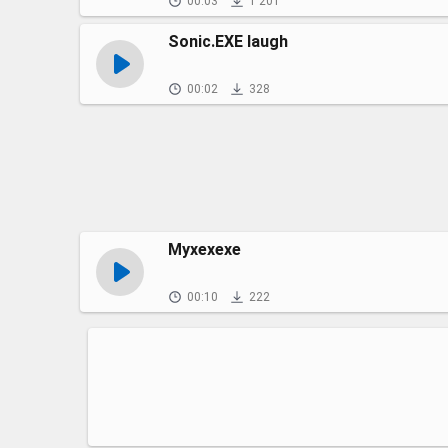
00:03
1 201
Sonic.EXE laugh
00:02
328
Мухехехе
00:10
222