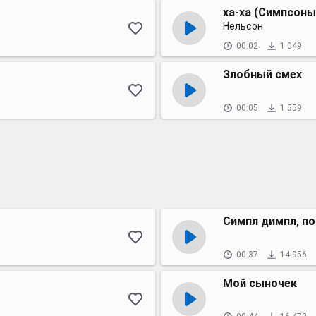
ха-ха (Симпсоны
Нельсон
00:02
1 049
Злобный смех
00:05
1 559
Симпл димпл, по
00:37
14 956
Мой сыночек