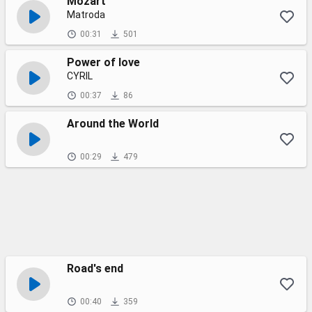
Mozart
Matroda
00:31
501
Power of love
CYRIL
00:37
86
Around the World
00:29
479
Road's end
00:40
359