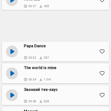
00:37
458
Papa Dance
00:52
557
The world is mine
00:34
1 041
Звонкий тек-хаус
00:48
828