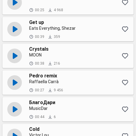
00:25
4 968
Get up
Eats Everything, Shezar
00:39
359
Crystals
MOON
00:38
216
Pedro remix
Raffaella Carrà
00:27
9 456
БлагоДари
MusicDar
00:44
6
Cold
Victor Lou