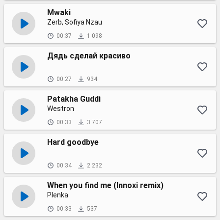
Mwaki
Zerb, Sofiya Nzau
00:37
1 098
Дядь сделай красиво
00:27
934
Patakha Guddi
Westron
00:33
3 707
Hard goodbye
00:34
2 232
When you find me (Innoxi remix)
Plenka
00:33
537