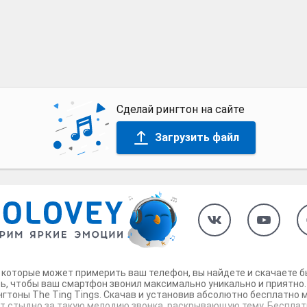
Сделай рингтон на сайте
Загрузить файл
, которые может примерить ваш телефон, вы найдете и скачаете б
сь, чтобы ваш смартфон звонил максимально уникально и приятно.
гтоны The Ting Tings. Скачав и установив абсолютно бесплатно 
ет стыдно за такую мелодию звонка, раскрывающую тему. Бесплатн