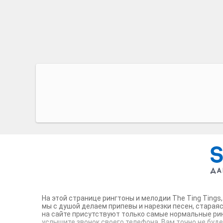
На этой странице рингтоны и мелодии The Ting Tings
мы с душой делаем припевы и нарезки песен, старая
на сайте присутствуют только самые нормальные рин
услышите звонок своего телефона. Вам точно не буд