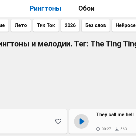
Рингтоны
Обои
ие
Лето
Тик Ток
2026
Без слов
Нейросе
ингтоны и мелодии. Тег: The Ting Tin
They call me hell
00:27
563