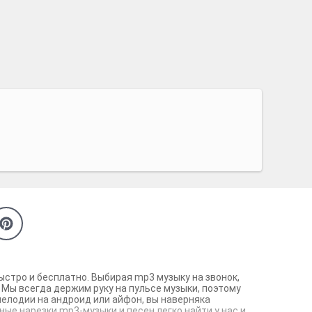
ыстро и бесплатно. Выбирая mp3 музыку на звонок,
 Мы всегда держим руку на пульсе музыки, поэтому
мелодии на андроид или айфон, вы наверняка
ые нарезки mp3-музыки и песен легко найти у нас и