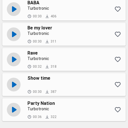
BABA
Turbotronic
00:30
406
Be my lover
Turbotronic
00:30
311
Rave
Turbotronic
00:32
318
Show time
00:30
387
Party Nation
Turbotronic
00:36
322