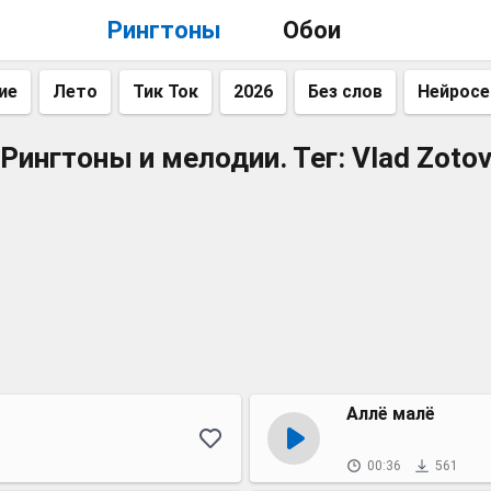
Рингтоны
Обои
ие
Лето
Тик Ток
2026
Без слов
Нейросе
Рингтоны и мелодии. Тег: Vlad Zoto
Аллё малё
00:36
561