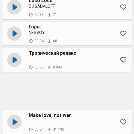
Loco Loco
DJ GADALOFF
00:37
71
Горы
NESVOY
00:34
68
Тропический релакс
00:37
8 944
Make love, not war
00:24
41 190