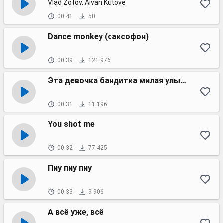
Vlad Zotov, Aivan Kutove
00:41
50
Dance monkey (саксофон)
00:39
121 976
Эта девочка бандитка милая улыбка
00:31
11 196
You shot me
00:32
77 425
Пиу пиу пиу
00:33
9 906
А всё уже, всё