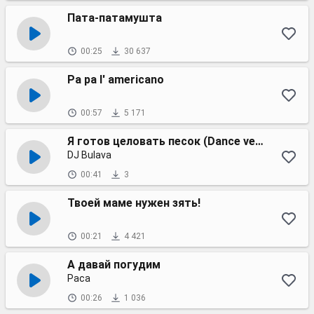
Пата-патамушта
00:25
30 637
Pa pa l' americano
00:57
5 171
Я готов целовать песок (Dance version)
DJ Bulava
00:41
3
Твоей маме нужен зять!
00:21
4 421
А давай погудим
Раса
00:26
1 036