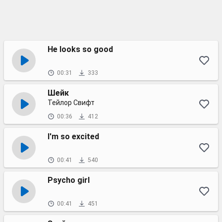
He looks so good
00:31
333
Шейк
Тейлор Свифт
00:36
412
I'm so excited
00:41
540
Psycho girl
00:41
451