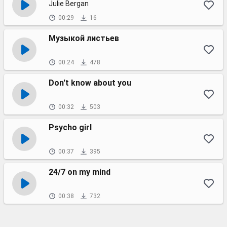
Julie Bergan
00:29
16
Музыкой листьев
00:24
478
Don't know about you
00:32
503
Psycho girl
00:37
395
24/7 on my mind
00:38
732