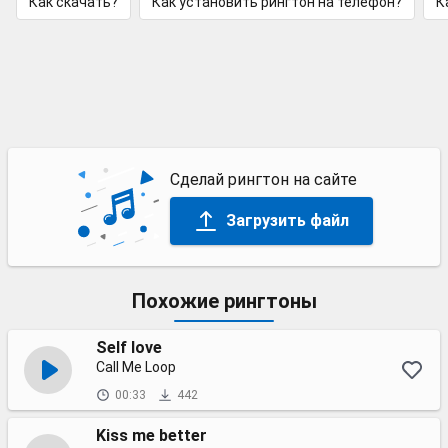
Как скачать?
Как установить рингтон на телефон?
К
Сделай рингтон на сайте
Загрузить файл
Похожие рингтоны
Self love
Call Me Loop
00:33
442
Kiss me better