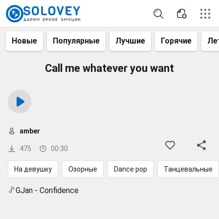
Новые
Популярные
Лучшие
Горячие
Ле
Call me whatever you want
amber
475
00:30
На девушку
Озорные
Dance pop
Танцевальные
GJan - Confidence