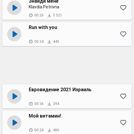
Знайди мене
Klavdia Petrivna
00:26
5 521
Run with you
00:34
445
Евровидение 2021 Израиль
00:36
394
Мой витамин!
00:28
486