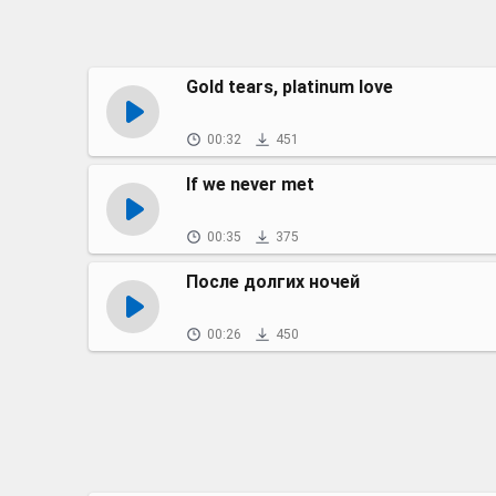
Gold tears, platinum love
00:32
451
If we never met
00:35
375
После долгих ночей
00:26
450