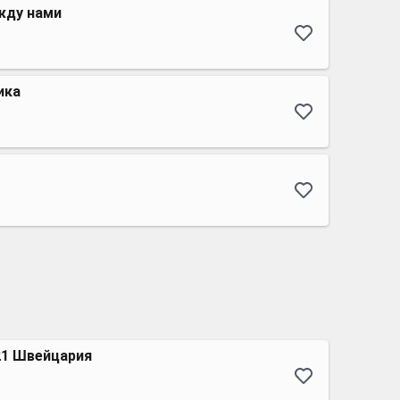
жду нами
ика
21 Швейцария