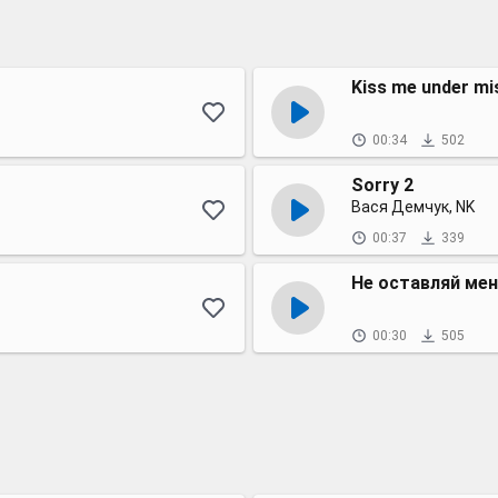
Kiss me under mi
00:34
502
Sorry 2
Вася Демчук, NK
00:37
339
Не оставляй ме
00:30
505