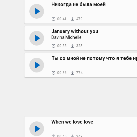
Никогда не была моей
00:41
479
January without you
Davina Michelle
00:38
325
Ты со мной не потому что я тебе 
00:36
774
When we lose love
00:45
349