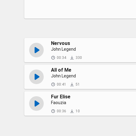
Nervous
John Legend
00:34
330
All of Me
John Legend
00:41
51
Fur Elise
Faouzia
00:36
10