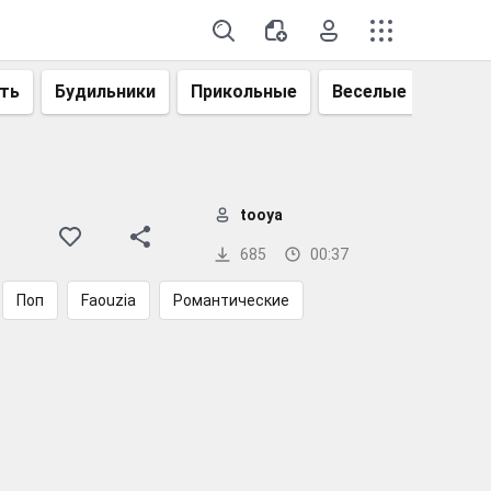
ть
Будильники
Прикольные
Веселые
Смеш
tooya
685
00:37
Поп
Faouzia
Романтические