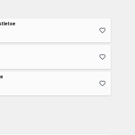
stletoe
ня