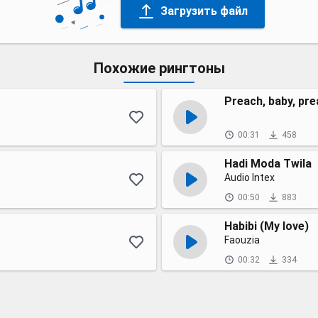
Загрузить файл
Похожие рингтоны
Preach, baby, pr
00:31
458
Hadi Moda Twila
Audio Intex
00:50
883
Habibi (My love)
Faouzia
00:32
334