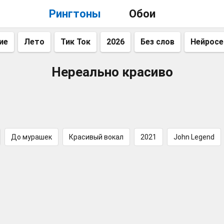
Рингтоны
Обои
ие
Лето
Тик Ток
2026
Без слов
Нейросе
Нереально красиво
До мурашек
Красивый вокал
2021
John Legend