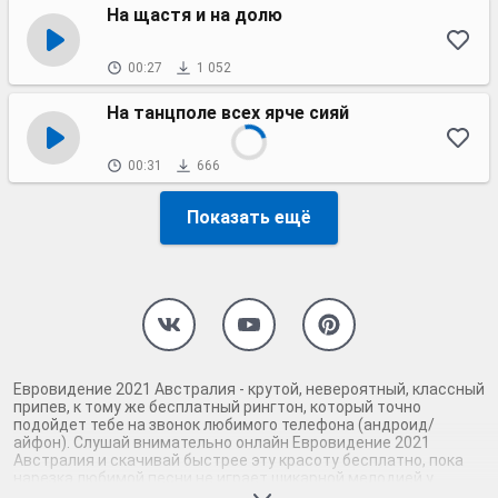
На щастя и на долю
00:27
1 052
На танцполе всех ярче сияй
00:31
666
Показать ещё
Евровидение 2021 Австралия - крутой, невероятный, классный
припев, к тому же бесплатный рингтон, который точно
подойдет тебе на звонок любимого телефона (андроид/
айфон). Слушай внимательно онлайн Евровидение 2021
Австралия и скачивай быстрее эту красоту бесплатно, пока
нарезка любимой песни не играет шикарной мелодией у
каждого второго на звонке. Будь первым, кто скачает