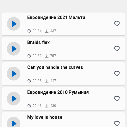
Евровидение 2021 Мальта
00:34
437
Braids flex
00:30
757
Can you handle the curves
00:28
447
Евровидение 2010 Румыния
00:46
430
My love is house