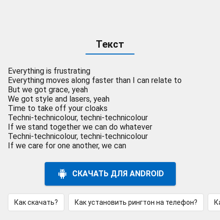
Текст
Everything is frustrating
Everything moves along faster than I can relate to
But we got grace, yeah
We got style and lasers, yeah
Time to take off your cloaks
Techni-technicolour, techni-technicolour
If we stand together we can do whatever
Techni-technicolour, techni-technicolour
If we care for one another, we can
СКАЧАТЬ ДЛЯ ANDROID
Как скачать?
Как установить рингтон на телефон?
К