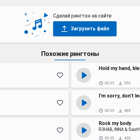
Сделай рингтон на сайте
Загрузить файл
Похожие рингтоны
Hold my hand, bl
00:33
556
I'm sorry, don't l
00:35
488
Rock my body
R3HAB, INNA & Sash!
00:35
430