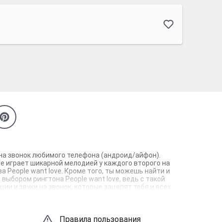
е на звонок любимого телефона (андроид/айфон).
не играет шикарной мелодией у каждого второго на
 People want love. Кроме того, ты можешь найти и
 выбором рингтона People want love, ведь с такой
и и звуки на звонок, которые зацепят тебя и всех
Правила пользования