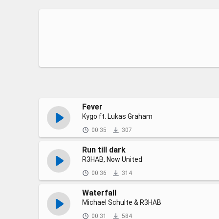
Fever
Kygo ft. Lukas Graham
00:35
307
Run till dark
R3HAB, Now United
00:36
314
Waterfall
Michael Schulte & R3HAB
00:31
584