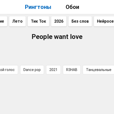
Рингтоны
Обои
ие
Лето
Тик Ток
2026
Без слов
Нейросе
People want love
ой голос
Dance pop
2021
R3HAB
Танцевальные