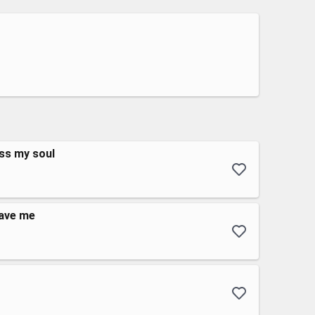
ess my soul
eave me