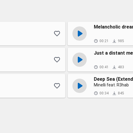
Melancholic dre
00:21
985
Just a distant m
00:41
483
Deep Sea (Extend
Minelli feat. R3hab
00:34
845