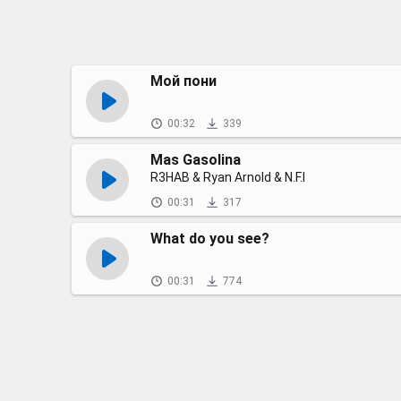
Мой пони
00:32
339
Mas Gasolina
R3HAB & Ryan Arnold & N.F.I
00:31
317
What do you see?
00:31
774