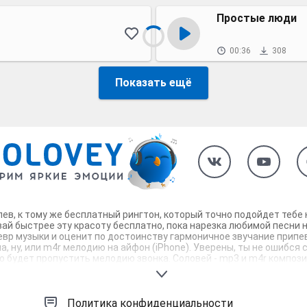
Простые люди
00:36
308
Показать ещё
рипев, к тому же бесплатный рингтон, который точно подойдет теб
вай быстрее эту красоту бесплатно, пока нарезка любимой песни 
евр музыки и оценит по достоинству гармоничное звучание припева
, ну, или m4r мелодию на айфон (iPhone). Уверены, ты не ошибся с
будет пропустить мелодию звонка. Соловей - mp3 и m4r композици
Политика конфиденциальности