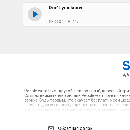
Don't you know
00:27
475
People want love - крутой, невероятный, классный п
Слушай внимательно онлайн People want love и скачи
звонке. Будь первым, кто скачает бесплатно сей шед
скачать другую нарезку mp3 песни на звонок телефона
восхитительно качественной нарезкой музыки сложно 
вокруг. Твой телефон достоин!
Обратная связь