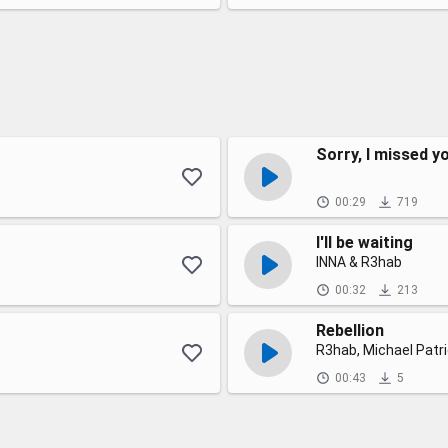
Sorry, I missed yo
00:29
719
I'll be waiting
INNA & R3hab
00:32
213
Rebellion
R3hab, Michael Patri
00:43
5