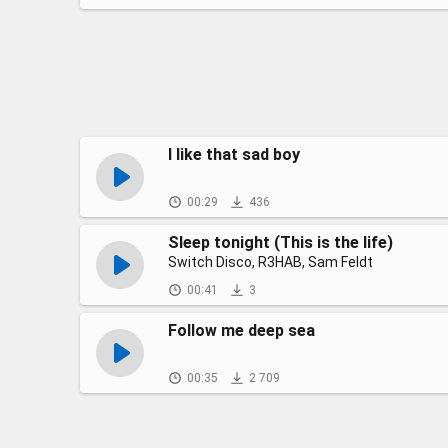
I like that sad boy
00:29
436
Sleep tonight (This is the life)
Switch Disco, R3HAB, Sam Feldt
00:41
3
Follow me deep sea
00:35
2 709