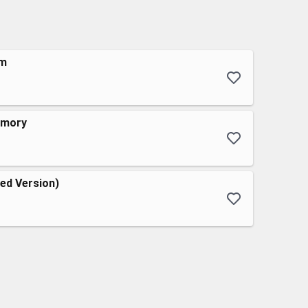
am
emory
ed Version)