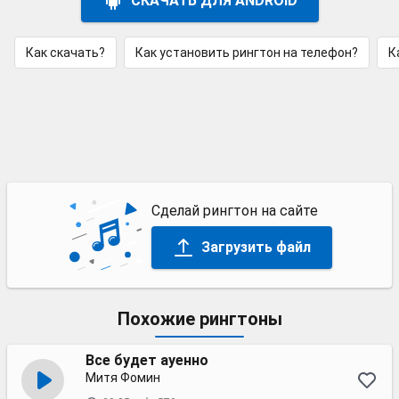
СКАЧАТЬ ДЛЯ ANDROID
Как скачать?
Как установить рингтон на телефон?
К
Сделай рингтон на сайте
Загрузить файл
Похожие рингтоны
Все будет ауенно
Митя Фомин