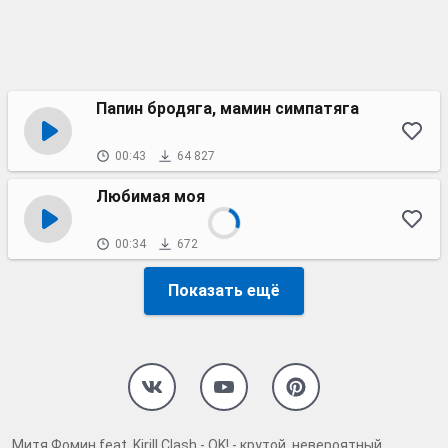
Папин бродяга, мамин симпатяга
00:43
64 827
Любимая моя
00:34
672
Показать ещё
Митя Фомин feat. Kirill Clash - OK! - крутой, невероятный,