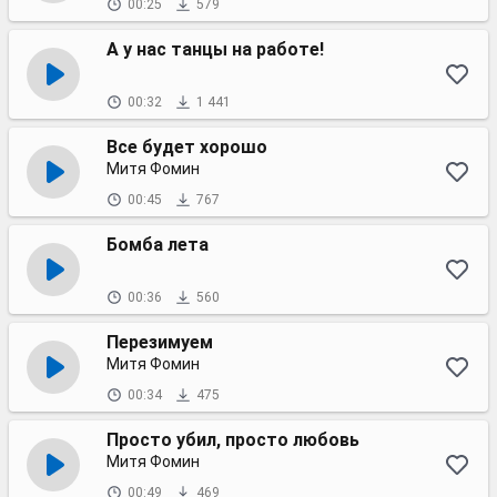
00:25
579
А у нас танцы на работе!
00:32
1 441
Все будет хорошо
Митя Фомин
00:45
767
Бомба лета
00:36
560
Перезимуем
Митя Фомин
00:34
475
Просто убил, просто любовь
Митя Фомин
00:49
469