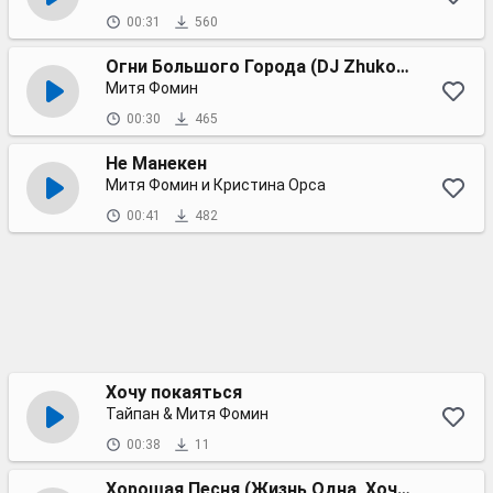
00:31
560
Огни Большого Города (DJ Zhukovsky Remix)
Митя Фомин
00:30
465
Не Манекен
Митя Фомин и Кристина Орса
00:41
482
Хочу покаяться
Тайпан & Митя Фомин
00:38
11
Хорошая Песня (Жизнь Одна, Хочется Жить)