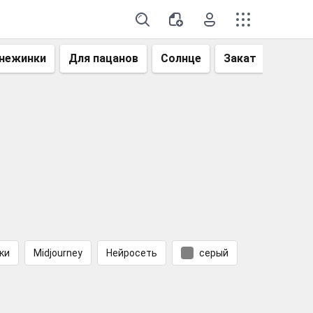
нежинки
Для пацанов
Солнце
Закат
Небо
ки
Midjourney
Нейросеть
серый