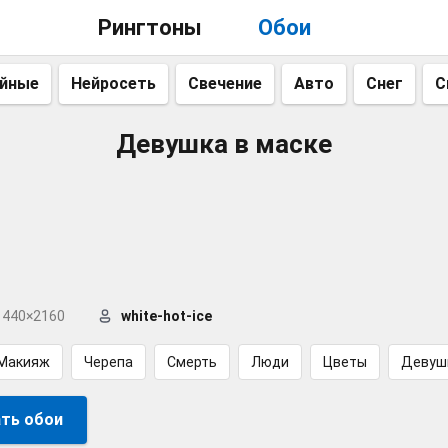
Рингтоны
Обои
айные
Нейросеть
Свечение
Авто
Снег
С
Девушка в маске
1440×2160
white-hot-ice
Макияж
Черепа
Смерть
Люди
Цветы
Девуш
ть обои