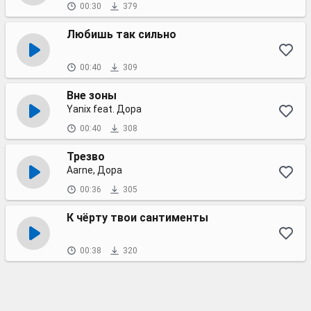
00:30
379
Любишь так сильно
00:40
309
Вне зоны
Yanix feat. Дора
00:40
308
Трезво
Aarne, Дора
00:36
305
К чёрту твои сантименты
00:38
320