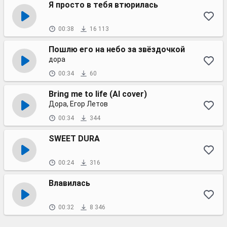
Я просто в тебя втюрилась
00:38
16 113
Пошлю его на небо за звёздочкой
дора
00:34
60
Bring me to life (AI cover)
Дора, Егор Летов
00:34
344
SWEET DURA
00:24
316
Влавилась
00:32
8 346