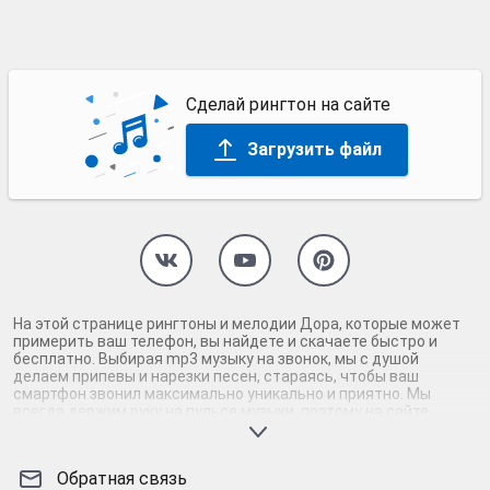
Сделай рингтон на сайте
Загрузить файл
На этой странице рингтоны и мелодии Дора, которые может
примерить ваш телефон, вы найдете и скачаете быстро и
бесплатно. Выбирая mp3 музыку на звонок, мы с душой
делаем припевы и нарезки песен, стараясь, чтобы ваш
смартфон звонил максимально уникально и приятно. Мы
всегда держим руку на пульсе музыки, поэтому на сайте
присутствуют только самые нормальные рингтоны Дора.
Скачав и установив абсолютно бесплатно мелодии на
андроид или айфон, вы наверняка услышите звонок своего
Обратная связь
телефона. Вам точно не будет стыдно за такую мелодию