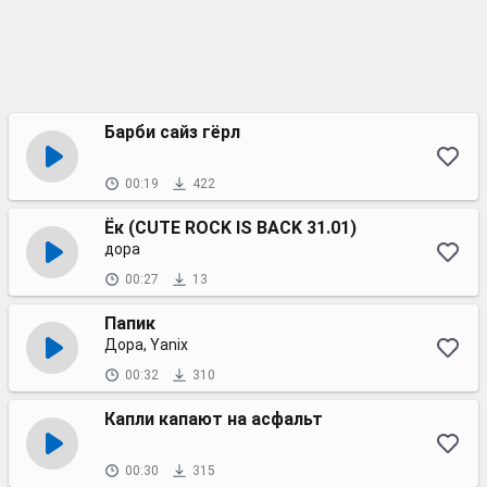
Барби сайз гёрл
00:19
422
Ёк (CUTE ROCK IS BACK 31.01)
дора
00:27
13
Папик
Дора, Yanix
00:32
310
Капли капают на асфальт
00:30
315