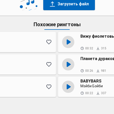
Загрузить файл
Похожие рингтоны
Вижу фиолетов
00:32
315
Планета дурако
00:26
981
BABYBARS
Мэйби Бэйби
00:22
337