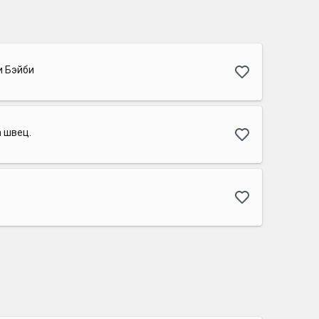
 Бэйби
 швец.