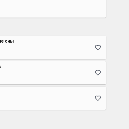
ые сны
в