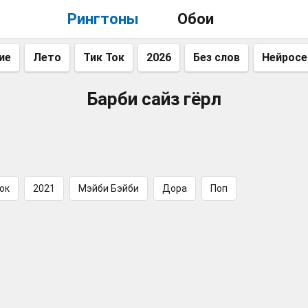
Рингтоны
Обои
ие
Лето
Тик Ток
2026
Без слов
Нейросе
Барби сайз гёрл
ок
2021
Мэйби Бэйби
Дора
Поп