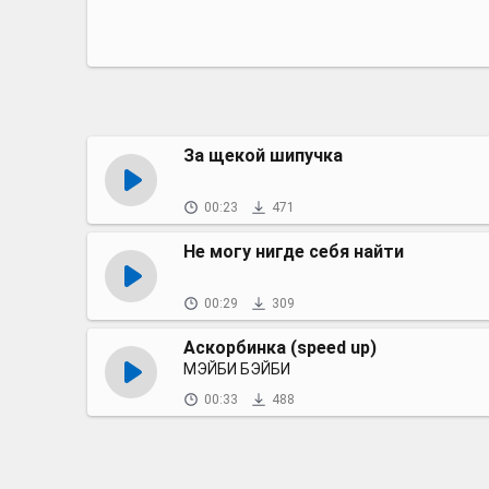
За щекой шипучка
00:23
471
Не могу нигде себя найти
00:29
309
Аскорбинка (speed up)
МЭЙБИ БЭЙБИ
00:33
488