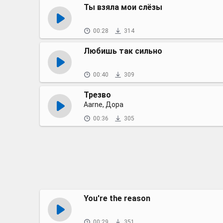
Ты взяла мои слёзы
00:28
314
Любишь так сильно
00:40
309
Трезво
Aarne, Дора
00:36
305
You're the reason
00:29
351