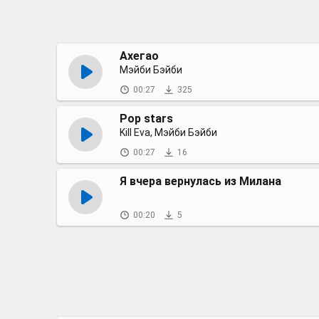
Ахегао
Мэйби Бэйби
00:27
325
Pop stars
Kill Eva, Мэйби Бэйби
00:27
16
Я вчера вернулась из Милана
00:20
5