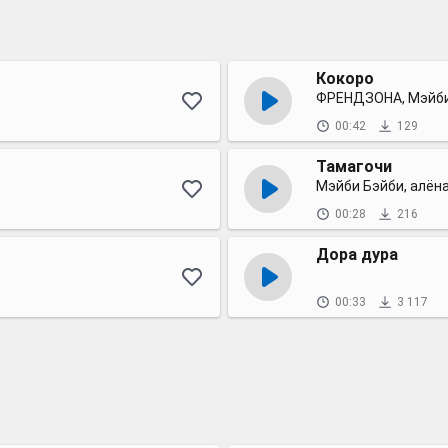
Кокоро
ФРЕНДЗОНА, Мэйби
00:42
129
Тамагочи
Мэйби Бэйби, алёна
00:28
216
Дора дура
00:33
3 117