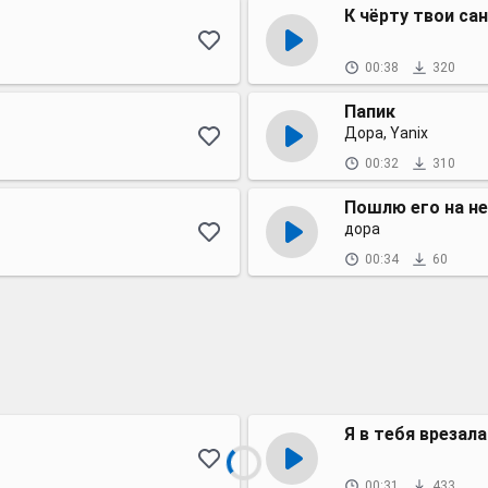
К чёрту твои с
00:38
320
Папик
Дора, Yanix
00:32
310
Пошлю его на не
дора
00:34
60
Я в тебя врезал
00:31
433