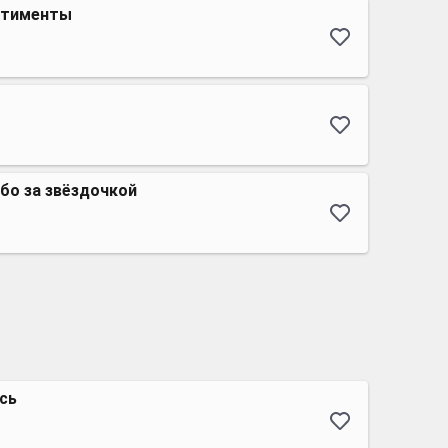
антименты
бо за звёздочкой
ась