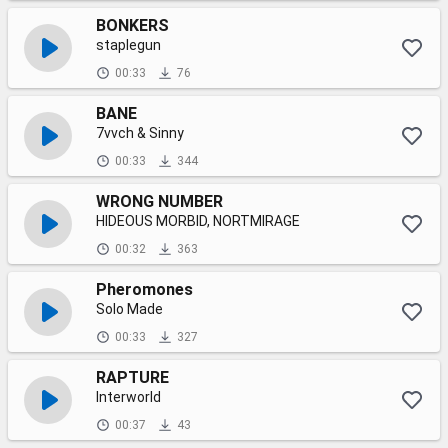
BONKERS
staplegun
00:33
76
BANE
7vvch & Sinny
00:33
344
WRONG NUMBER
HIDEOUS MORBID, NORTMIRAGE
00:32
363
Pheromones
Solo Made
00:33
327
RAPTURE
Interworld
00:37
43