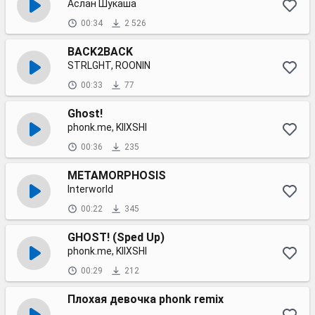
Аслан Шукаша
00:34
2 526
BACK2BACK
STRLGHT, ROONIN
00:33
77
Ghost!
phonk.me, KIIXSHI
00:36
235
METAMORPHOSIS
Interworld
00:22
345
GHOST! (Sped Up)
phonk.me, KIIXSHI
00:29
212
Плохая девочка phonk remix