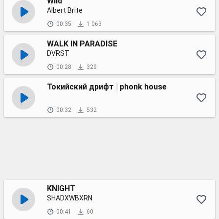
Wild
Albert Brite
00:35
1 063
WALK IN PARADISE
DVRST
00:28
329
Токийский дрифт | phonk house
00:32
532
KNIGHT
SHADXWBXRN
00:41
60