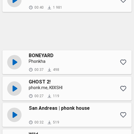
00:40
1 981
BONEYARD
Phonkha
00:37
498
GHOST 2!
phonk.me, KIIXSHI
00:27
119
San Andreas | phonk house
00:32
519