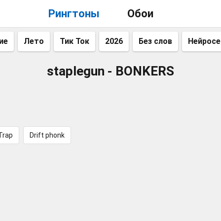
Рингтоны
Обои
ие
Лето
Тик Ток
2026
Без слов
Нейросе
staplegun - BONKERS
Trap
Drift phonk