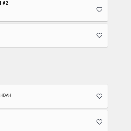
ll #2
EHDAH