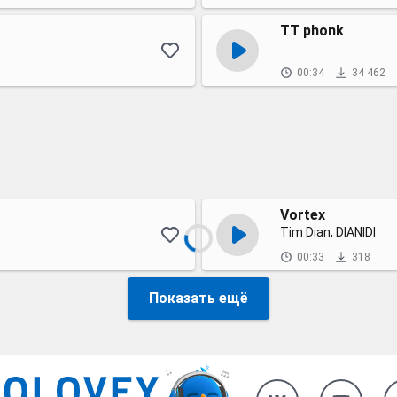
TT phonk
00:34
34 462
Vortex
Tim Dian, DIANIDI
00:33
318
Показать ещё