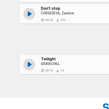
Don't stop
CURSEDEVIL, Zackow
00:32
323
Twilight
GRAVECHILL
00:16
19