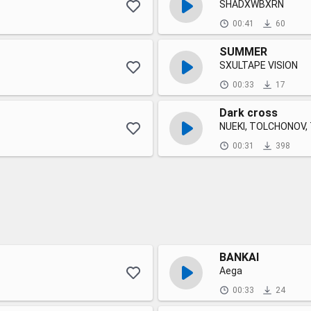
SHADXWBXRN
00:41
60
SUMMER
SXULTAPE VISION
00:33
17
Dark cross
NUEKI, TOLCHONOV
00:31
398
BANKAI
Aega
00:33
24