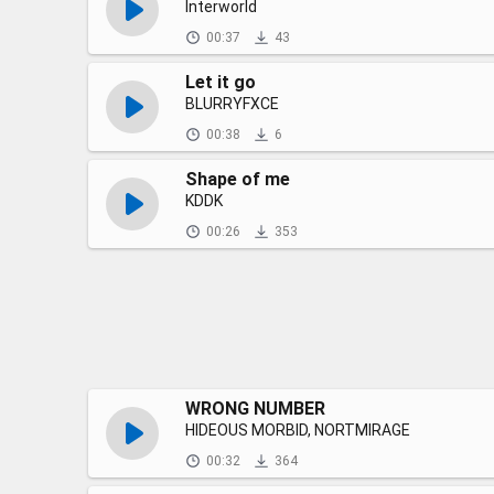
Interworld
00:37
43
Let it go
BLURRYFXCE
00:38
6
Shape of me
KDDK
00:26
353
WRONG NUMBER
HIDEOUS MORBID, NORTMIRAGE
00:32
364