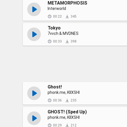
METAMORPHOSIS
Interworld
00:22
345
Tokyo
7vvch & MVDNES
00:33
398
Ghost!
phonk.me, KIIXSHI
00:36
235
GHOST! (Sped Up)
phonk.me, KIIXSHI
00:29
212