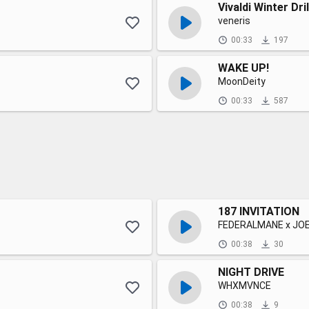
Vivaldi Winter Dri
veneris
00:33
197
WAKE UP!
MoonDeity
00:33
587
187 INVITATION
FEDERALMANE x JO
00:38
30
NIGHT DRIVE
WHXMVNCE
00:38
9