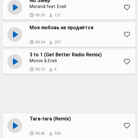
No Sleep
Morandi feat. Eneli
00:35
121
Моя любовь не продаётся
00:34
357
3 to 1 (Get Better Radio Remix)
Monoir & Eneli
00:33
6
Tara-tara (Remix)
00:40
556