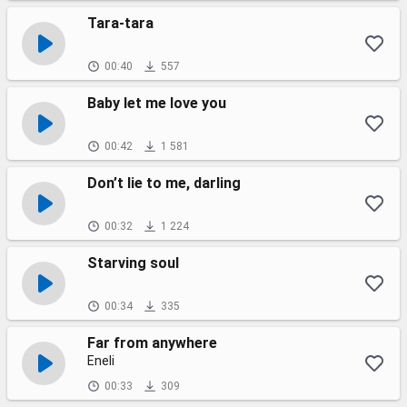
Tara-tara
00:40
557
Baby let me love you
00:42
1 581
Don’t lie to me, darling
00:32
1 224
Starving soul
00:34
335
Far from anywhere
Eneli
00:33
309