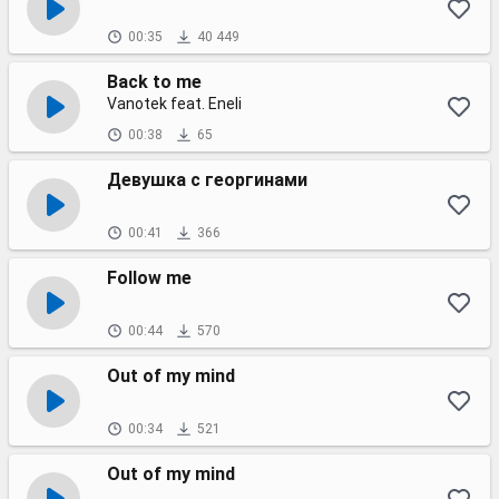
00:35
40 449
Back to me
Vanotek feat. Eneli
00:38
65
Девушка с георгинами
00:41
366
Follow me
00:44
570
Out of my mind
00:34
521
Out of my mind