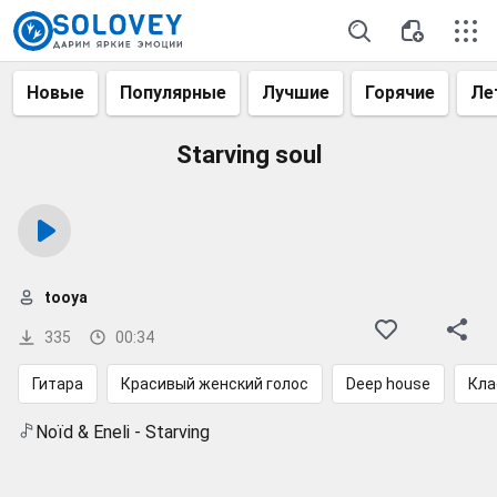
Новые
Популярные
Лучшие
Горячие
Ле
Starving soul
tooya
335
00:34
Гитара
Красивый женский голос
Deep house
Кла
Noïd & Eneli - Starving