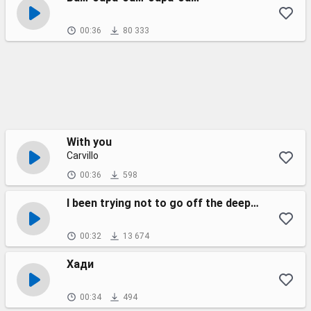
00:36
80 333
With you
Carvillo
00:36
598
I been trying not to go off the deep end (remix №4)
00:32
13 674
Хади
00:34
494