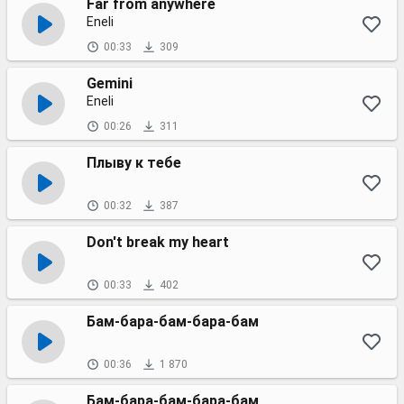
Far from anywhere
Eneli
00:33
309
Gemini
Eneli
00:26
311
Плыву к тебе
00:32
387
Don't break my heart
00:33
402
Бам-бара-бам-бара-бам
00:36
1 870
Бам-бара-бам-бара-бам