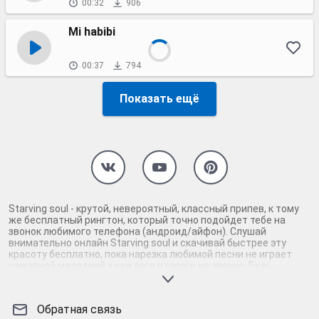
00:32
906
Mi habibi
00:37
794
Показать ещё
Starving soul - крутой, невероятный, классный припев, к тому
же бесплатный рингтон, который точно подойдет тебе на
звонок любимого телефона (андроид/айфон). Слушай
внимательно онлайн Starving soul и скачивай быстрее эту
красоту бесплатно, пока нарезка любимой песни не играет
шикарной мелодией у каждого второго на звонке. Будь
первым, кто скачает бесплатно сей шедевр музыки и оценит
по достоинству гармоничное звучание припева Starving soul.
Кроме того, ты можешь найти и скачать другую нарезку mp3
Обратная связь
песни на звонок телефона, ну, или m4r мелодию на айфон