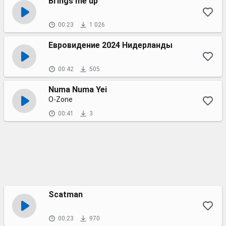
Brings me up
00:23
1 026
Евровидение 2024 Нидерланды
00:42
505
Numa Numa Yei
O-Zone
00:41
3
Scatman
00:23
970