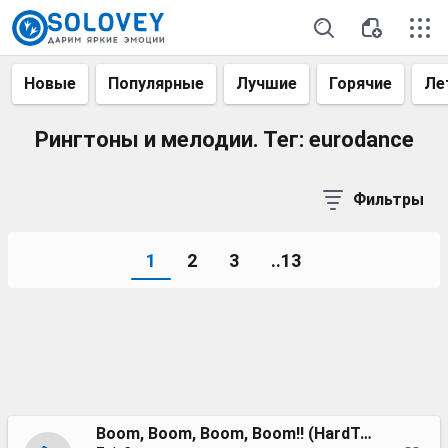
Новые
Популярные
Лучшие
Горячие
Ле
Рингтоны и мелодии. Тег: eurodance
Фильтры
1
2
3
..13
Boom, Boom, Boom, Boom!! (HardTekk The Dark Triad slowed)