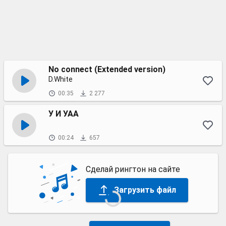
No connect (Extended version)
D.White
00:35
2 277
У И УАА
00:24
657
Сделай рингтон на сайте
Загрузить файл