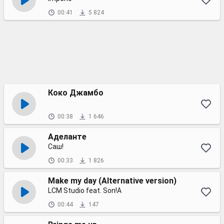
00:41
5 824
Коко Джамбо
00:38
1 646
Аделанте
Саш!
00:33
1 826
Make my day (Alternative version)
LCM Studio feat. Son!A
00:44
147