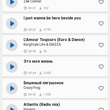
Zak Conner
00:37
232
I just wanna be here beside you
00:22
4 799
L'Amour Toujours (Euro & Dance)
KorgStyle Life & DIAZZA
00:40
90
Это моя жизнь
00:44
2 830
Бешеный лягушонок
Crazy Frog
00:35
1 630
Atlantis (Radio mix)
Imperio