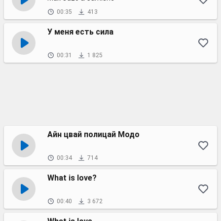
00:35
413
У меня есть сила
00:31
1 825
Айн цвай полицай Модо
00:34
714
What is love?
00:40
3 672