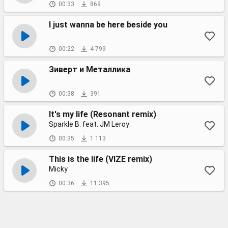
00:33
869
I just wanna be here beside you
00:22
4 799
Зиверт и Металлика
00:38
391
It's my life (Resonant remix)
Sparkle B. feat. JM Leroy
00:35
1 113
This is the life (VIZE remix)
Micky
00:36
11 395