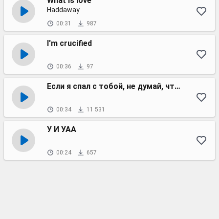
What is love
Haddaway
00:31
987
I'm crucified
00:36
97
Если я спал с тобой, не думай, что я твой
00:34
11 531
У И УАА
00:24
657