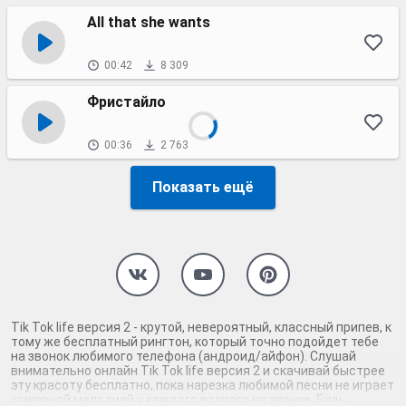
All that she wants
00:42
8 309
Фристайло
00:36
2 763
Показать ещё
Tik Tok life версия 2 - крутой, невероятный, классный припев, к
тому же бесплатный рингтон, который точно подойдет тебе
на звонок любимого телефона (андроид/айфон). Слушай
внимательно онлайн Tik Tok life версия 2 и скачивай быстрее
эту красоту бесплатно, пока нарезка любимой песни не играет
шикарной мелодией у каждого второго на звонке. Будь