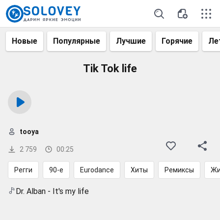
Новые
Популярные
Лучшие
Горячие
Ле
Tik Tok life
tooya
2 759
00:25
Регги
90-е
Eurodance
Хиты
Ремиксы
Жи
Dr. Alban - It's my life