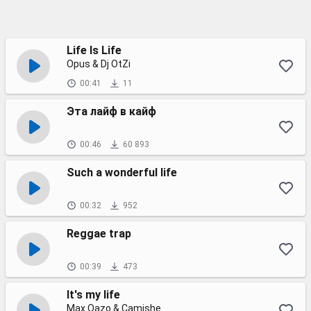
Life Is Life
Opus & Dj OtZi
00:41
11
Эта лайф в кайф
00:46
60 893
Such a wonderful life
00:32
952
Reggae trap
00:39
473
It's my life
Max Oazo & Camishe