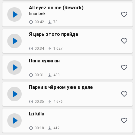
All eyez on me (Rework)
Imanbek
00:42
78
Я царь этого прайда
00:34
1 027
Папа хулиган
00:31
439
Парни в чёрном уже в деле
00:35
4 676
Izi killa
00:18
412