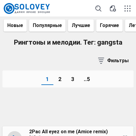
Новые
Популярные
Лучшие
Горячие
Ле
Рингтоны и мелодии. Тег: gangsta
Фильтры
1
2
3
..5
2Pac All eyez on me (Amice remix)