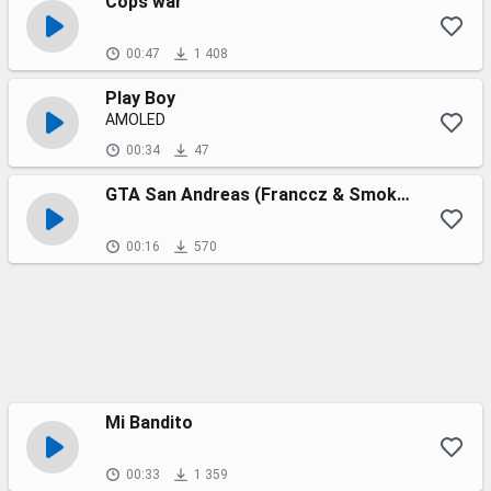
Cops war
00:47
1 408
Play Boy
AMOLED
00:34
47
GTA San Andreas (Franccz & Smoke Bass remix)
00:16
570
Mi Bandito
00:33
1 359