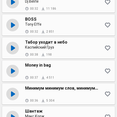
Dj Belite
00:32
11 186
BOSS
Tony Effe
00:32
2 851
Табор уходит в небо
Каспийский Груз
00:38
198
Money in bag
00:37
4 511
Минимум минимум слов, минимум минимум стресса
00:36
5 304
Шантаж
Макс Корж