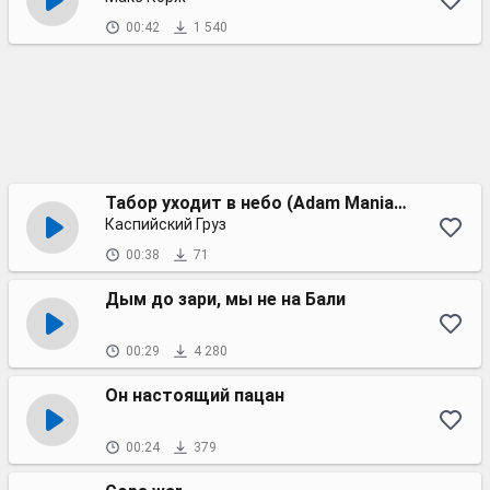
00:42
1 540
Табор уходит в небо (Adam Maniac remix)
Каспийский Груз
00:38
71
Дым до зари, мы не на Бали
00:29
4 280
Он настоящий пацан
00:24
379