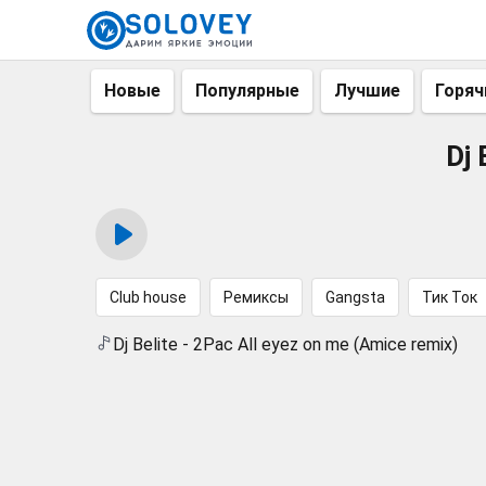
Новые
Популярные
Лучшие
Горяч
Dj 
Club house
Ремиксы
Gangsta
Тик Ток
Dj Belite - 2Pac All eyez on me (Amice remix)