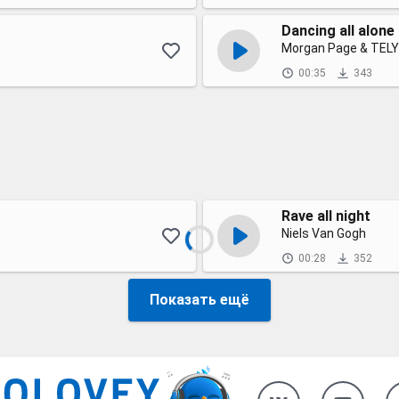
Dancing all alone
Morgan Page & TEL
00:35
343
Rave all night
Niels Van Gogh
00:28
352
Показать ещё