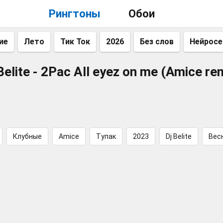
Рингтоны
Обои
ие
Лето
Тик Ток
2026
Без слов
Нейросе
Belite - 2Pac All eyez on me (Amice re
Клубные
Amice
Тупак
2023
Dj Belite
Вес