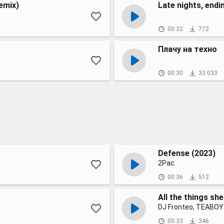
emix)
Late nights, endi
00:32
772
Плачу на техно
00:30
33 033
Defense (2023)
2Pac
00:36
512
All the things sh
DJ Fronteo, TEABOY 
00:33
346