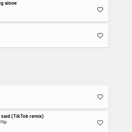
ng alone
e said (TikTok remix)
Flip