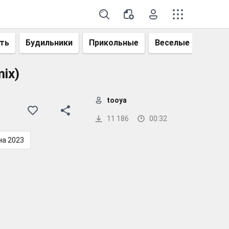
ть
Будильники
Прикольные
Веселые
Смеш
mix)
tooya
11 186
00:32
на 2023