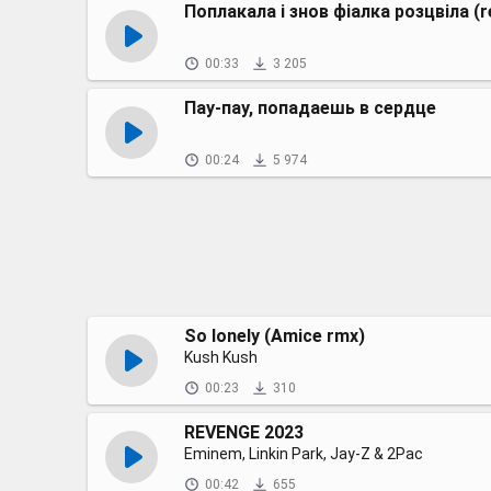
Поплакала і знов фіалка розцвіла (r
00:33
3 205
Пау-пау, попадаешь в сердце
00:24
5 974
So lonely (Amice rmx)
Kush Kush
00:23
310
REVENGE 2023
Eminem, Linkin Park, Jay-Z & 2Pac
00:42
655