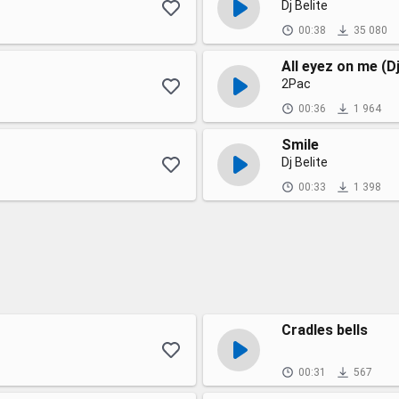
Dj Belite
00:38
35 080
All eyez on me (D
2Pac
00:36
1 964
Smile
Dj Belite
00:33
1 398
Cradles bells
00:31
567