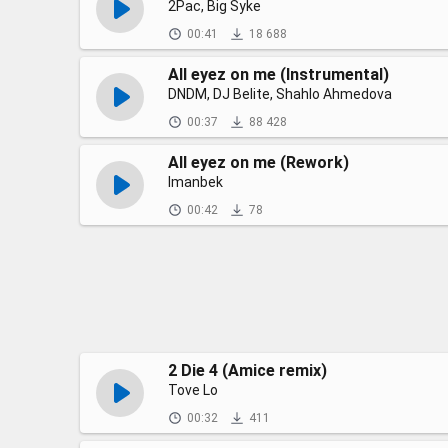
2Pac, Big Syke
00:41
18 688
All eyez on me (Instrumental)
DNDM, DJ Belite, Shahlo Ahmedova
00:37
88 428
All eyez on me (Rework)
Imanbek
00:42
78
2 Die 4 (Amice remix)
Tove Lo
00:32
411