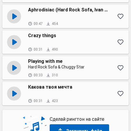
Aphrodisiac (Hard Rock Sofa, Ivan Roudyk & LT Freak club mix)
00:47
454
Crazy things
00:31
490
Playing with me
Hard Rock Sofa & Chuggy Star
00:33
310
Какова твоя мечта
00:31
423
Сделай рингтон на сайте