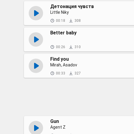
Детонация чувств
Little Niky
00:18
308
Better baby
00:26
310
Find you
Mirah, Asadov
00:33
327
Gun
Agent Z