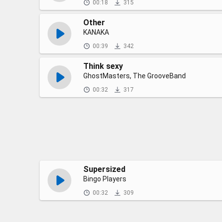
00:18
315
Other
KANAKA
00:39
342
Think sexy
GhostMasters, The GrooveBand
00:32
317
Supersized
Bingo Players
00:32
309