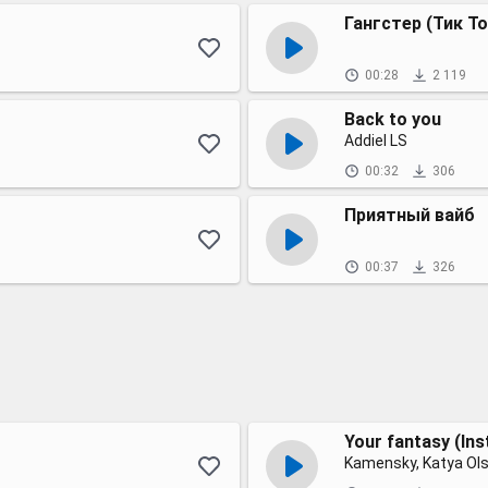
Гангстер (Тик То
00:28
2 119
Back to you
Addiel LS
00:32
306
Приятный вайб
00:37
326
Your fantasy (In
Kamensky, Katya Ol