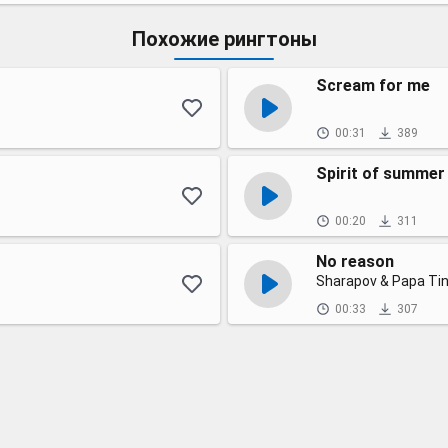
Похожие рингтоны
Scream for me
00:31
389
Spirit of summer
00:20
311
No reason
Sharapov & Papa Ti
00:33
307