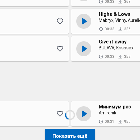
00:33
363
Highs & Lows
Mabryx, Vinny, Aurel
00:33
336
Give it away
BULAVA, Krisssax
00:33
359
Минимум раз
Amirchik
00:31
955
Показать ещё