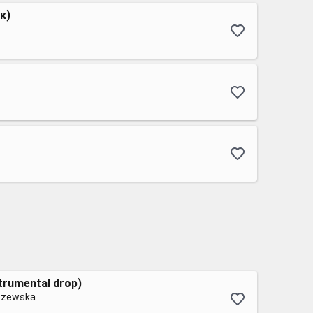
к)
strumental drop)
szewska