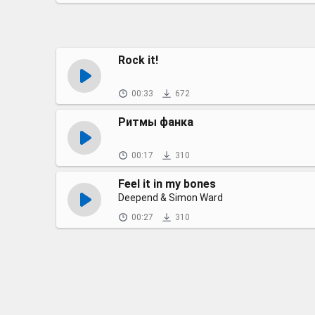
Rock it!
00:33
672
Ритмы фанка
00:17
310
Feel it in my bones
Deepend & Simon Ward
00:27
310