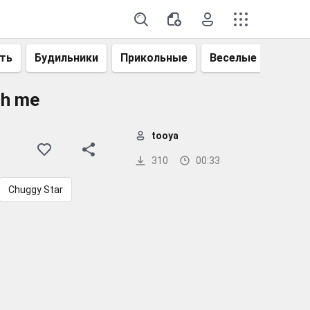
ть
Будильники
Прикольные
Веселые
Смеш
th me
tooya
310
00:33
Chuggy Star