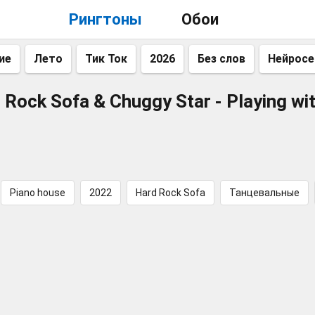
Рингтоны
Обои
ие
Лето
Тик Ток
2026
Без слов
Нейросе
 Rock Sofa & Chuggy Star - Playing wi
Piano house
2022
Hard Rock Sofa
Танцевальные