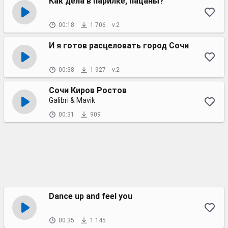
Как дела в парилке, пацаны?
00:18
1 706
v.2
И я готов расцеловать город Сочи
00:38
1 927
v.2
Сочи Киров Ростов
Galibri & Mavik
00:31
909
Dance up and feel you
00:35
1 145