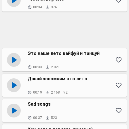
00:34
376
Это наше лето кайфуй и танцуй
00:33
2 021
Давай запомним это лето
00:19
2 168
v.2
Sad songs
00:37
523