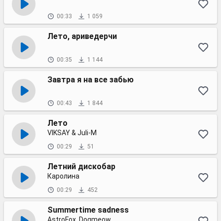
00:33
1 059
Лето, ариведерчи
00:35
1 144
Завтра я на все забью
00:43
1 844
Лето
VIKSAY & Juli-M
00:29
51
Летний дискобар
Каролина
00:29
452
Summertime sadness
AstroFox, Dogmeow