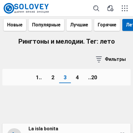
Новые
Популярные
Лучшие
Горячие
Ле
Рингтоны и мелодии. Тег: лето
Фильтры
1..
2
3
4
..20
La isla bonita