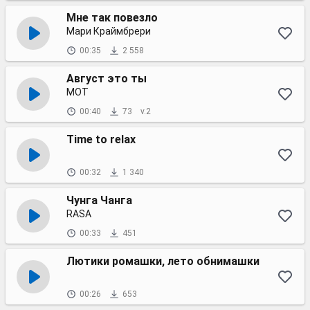
Мне так повезло
Мари Краймбрери
00:35
2 558
Август это ты
MOT
00:40
73
v.2
Time to relax
00:32
1 340
Чунга Чанга
RASA
00:33
451
Лютики ромашки, лето обнимашки
00:26
653