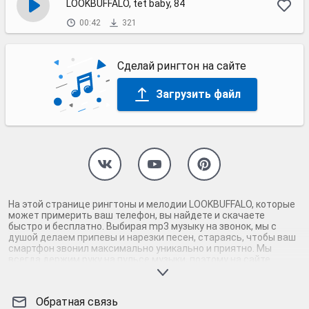
LOOKBUFFALO, tet baby, 84
00:42
321
Сделай рингтон на сайте
Загрузить файл
На этой странице рингтоны и мелодии LOOKBUFFALO, которые
может примерить ваш телефон, вы найдете и скачаете
быстро и бесплатно. Выбирая mp3 музыку на звонок, мы с
душой делаем припевы и нарезки песен, стараясь, чтобы ваш
смартфон звонил максимально уникально и приятно. Мы
всегда держим руку на пульсе музыки, поэтому на сайте
присутствуют только самые нормальные рингтоны
LOOKBUFFALO. Скачав и установив абсолютно бесплатно
мелодии на андроид или айфон, вы наверняка услышите
Обратная связь
звонок своего телефона. Вам точно не будет стыдно за такую