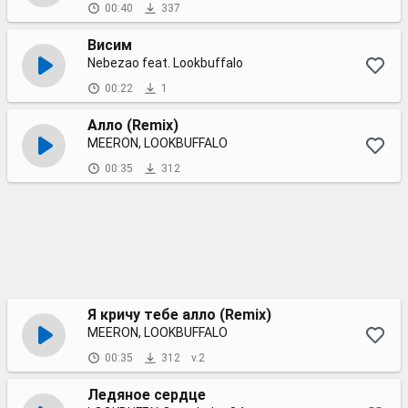
00:40
337
Висим
Nebezao feat. Lookbuffalo
00:22
1
Алло (Remix)
MEERON, LOOKBUFFALO
00:35
312
Я кричу тебе алло (Remix)
MEERON, LOOKBUFFALO
00:35
312
v.2
Ледяное сердце