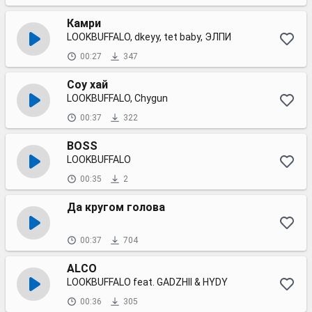
Камри
LOOKBUFFALO, dkeyy, tet baby, ЭЛПИ
00:27
347
Соу хай
LOOKBUFFALO, Chygun
00:37
322
BOSS
LOOKBUFFALO
00:35
2
Да кругом голова
00:37
704
ALCO
LOOKBUFFALO feat. GADZHII & HYDY
00:36
305