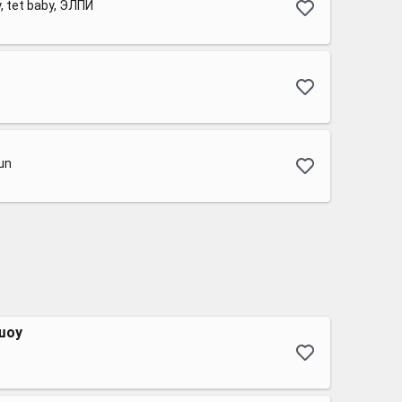
 tet baby, ЭЛПИ
un
шоу