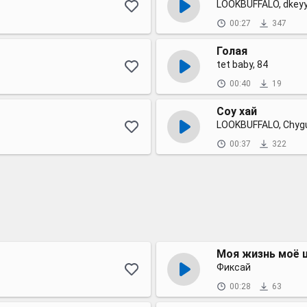
LOOKBUFFALO, dkeyy,
00:27
347
Голая
tet baby, 84
00:40
19
Соу хай
LOOKBUFFALO, Chyg
00:37
322
Моя жизнь моё 
Фиксай
00:28
63