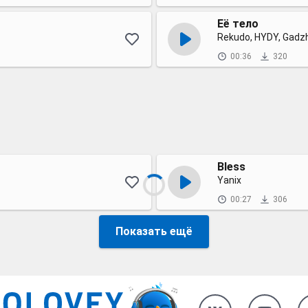
Её тело
Rekudo, HYDY, Gadzh
00:36
320
Bless
Yanix
00:27
306
Показать ещё