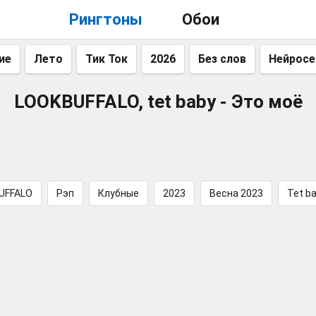
Рингтоны
Обои
ие
Лето
Тик Ток
2026
Без слов
Нейросе
LOOKBUFFALO, tet baby - Это моё
UFFALO
Рэп
Клубные
2023
Весна 2023
Tet b