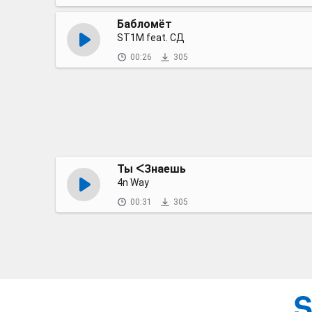
Бабломёт
ST1M feat. СД
00:26
305
Ты ᐸЗнаешь
4n Way
00:31
305