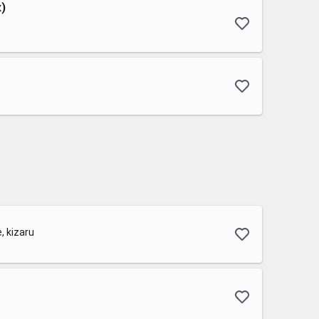
)
, kizaru