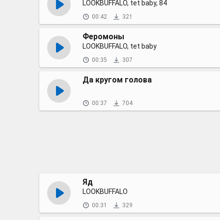
LOOKBUFFALO, tet baby, 84
00:42
321
Феромоны
LOOKBUFFALO, tet baby
00:35
307
Да кругом голова
00:37
704
Яд
LOOKBUFFALO
00:31
329