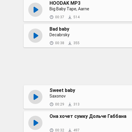
HOODAK MP3
Big Baby Tape, Aarne
00:37
514
Bad baby
Decabrsky
00:38
355
Sweet baby
Saxonov
00:29
313
Она хочет сумку Дольче Габбана
00:32
497