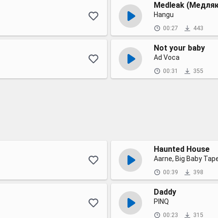
Medleak (Медляк
Hangu
00:27
443
Not your baby
Ad Voca
00:31
355
Haunted House
Aarne, Big Baby Tape
00:39
398
Daddy
PINQ
00:23
315