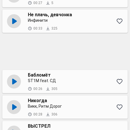
00:27
5
Не плачь, девчонка
Инфинити
00:33
325
Бабломёт
ST1M feat. СД
00:26
305
Никогда
Викк, Ритм Дорог
00:28
306
ВЫСТРЕЛ