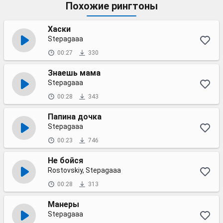
Похожие рингтоны
Хаски
Stepagaaa
00:27
330
Знаешь мама
Stepagaaa
00:28
343
Папина дочка
Stepagaaa
00:23
746
Не бойся
Rostovskiy, Stepagaaa
00:28
313
Манеры
Stepagaaa