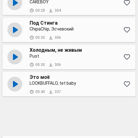
CAKEBOY
00:28
304
Под Стинга
ChipaChip, Эсчевский
00:30
306
Холодным, не живым
Pust
00:30
306
Это моё
LOOKBUFFALO, tet baby
00:40
337