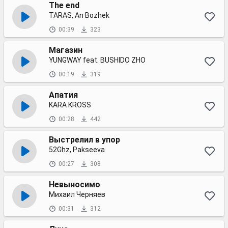
The end
TARAS, An Bozhek
00:39
323
Магазин
YUNGWAY feat. BUSHIDO ZHO
00:19
319
Апатия
KARA KROSS
00:28
442
Выстрелил в упор
52Ghz, Pakseeva
00:27
308
Невыносимо
Михаил Черняев
00:31
312