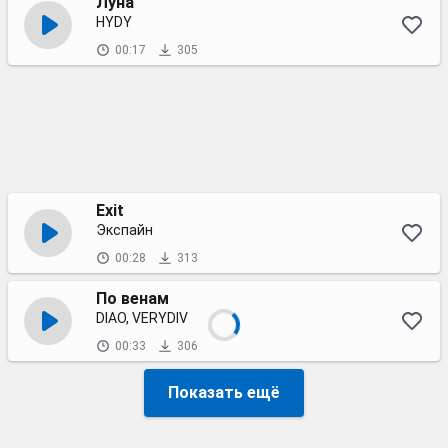
Луна
HYDY
00:17
305
Exit
Экспайн
00:28
313
По венам
DIAO, VERYDIV
00:33
306
Показать ещё