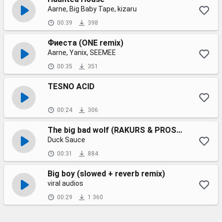
Aarne, Big Baby Tape, kizaru
00:39
398
Фиеста (ONE remix)
Aarne, Yanix, SEEMEE
00:35
351
ТESNO ACID
00:24
306
The big bad wolf (RAKURS & PROSTEXXX radio remix)
Duck Sauce
00:31
884
Big boy (slowed + reverb remix)
viral audios
00:29
1 360