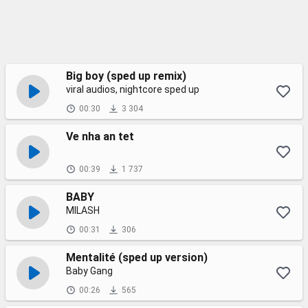
Big boy (sped up remix)
viral audios, nightcore sped up
00:30
3 304
Ve nha an tet
00:39
1 737
BABY
MILASH
00:31
306
Mentalité (sped up version)
Baby Gang
00:26
565