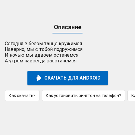
Описание
Сегодня в белом танце кружимся
Наверно, мы с тобой подружимся
И ночью мы вдвоём останемся
А утром навсегда расстанемся
СКАЧАТЬ ДЛЯ ANDROID
Как скачать?
Как установить рингтон на телефон?
К