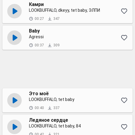
Камри
LOOKBUFFALO, dkeyy, tet baby, ЭЛПИ
00:27
347
Baby
Agressi
00:37
309
Это моё
LOOKBUFFALO, tet baby
00:40
337
Ледяное сердце
LOOKBUFFALO, tet baby, 84
00:42
321