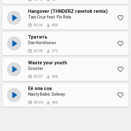
Hangover (THNDERZ ravetok remix)
Taio Cruz feat. Flo Rida
00:36
438
Тратить
Dan Korshunov
00:38
373
Waste your youth
Scooter
00:27
350
Её опа сок
Nasty Babe, Solway
00:34
460