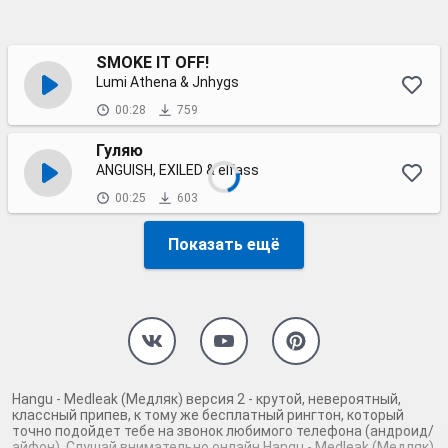
SMOKE IT OFF!
Lumi Athena & Jnhygs
00:28
759
Гуляю
ANGUISH, EXILED & elfass
00:25
603
Показать ещё
Hangu - Medleak (Медляк) версия 2 - крутой, невероятный,
классный припев, к тому же бесплатный рингтон, который
точно подойдет тебе на звонок любимого телефона (андроид/
айфон). Слушай внимательно онлайн Hangu - Medleak (Медляк)