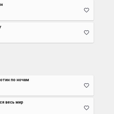
ин
т
отин по ночам
ся весь мир