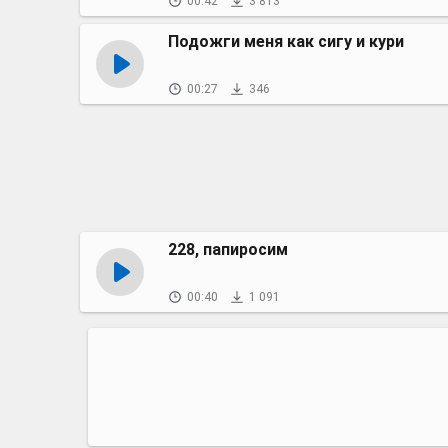
00:42
3 813
Подожги меня как сигу и кури
00:27
346
228, папиросим
00:40
1 091