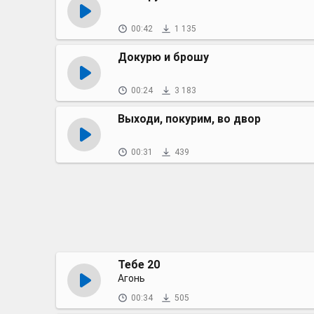
00:42
1 135
Докурю и брошу
00:24
3 183
Выходи, покурим, во двор
00:31
439
Тебе 20
Агонь
00:34
505