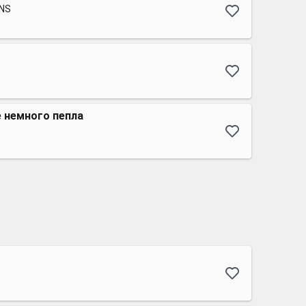
ENS
е немного пепла