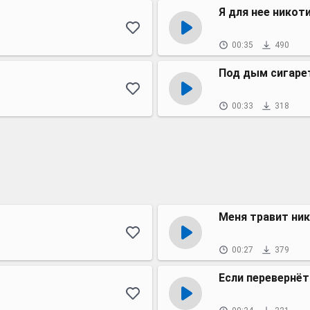
Я для нее никот
00:35
490
Под дым сигаре
00:33
318
Меня травит ник
00:27
379
Если перевернёт