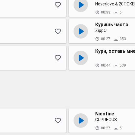
Neverlove & 20TOK
00:33
6
Куришь часто
ZippO
00:27
353
Кури, оставь мн
00:44
539
Nicotine
CUPREOUS
00:27
5