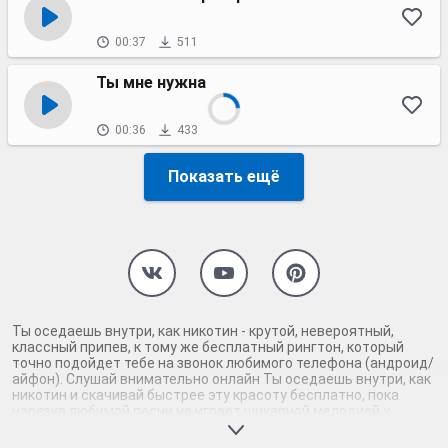
00:37
511
Ты мне нужна
00:36
433
Показать ещё
Ты оседаешь внутри, как никотин - крутой, невероятный,
классный припев, к тому же бесплатный рингтон, который
точно подойдет тебе на звонок любимого телефона (андроид/
айфон). Слушай внимательно онлайн Ты оседаешь внутри, как
никотин и скачивай быстрее эту красоту бесплатно, пока
нарезка любимой песни не играет шикарной мелодией у
каждого второго на звонке. Будь первым, кто скачает
бесплатно сей шедевр музыки и оценит по достоинству