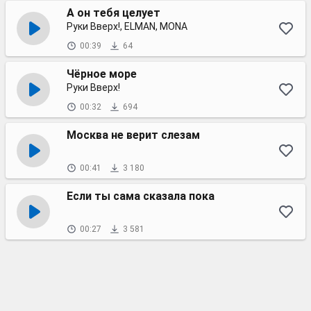
А он тебя целует
Руки Вверх!, ELMAN, MONA
00:39
64
Чёрное море
Руки Вверх!
00:32
694
Москва не верит слезам
00:41
3 180
Если ты сама сказала пока
00:27
3 581