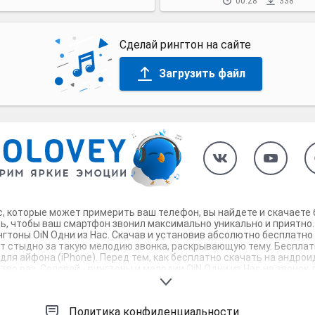
00:28
338
Сделай рингтон на сайте
Загрузить файл
с, которые может примерить ваш телефон, вы найдете и скачаете 
сь, чтобы ваш смартфон звонил максимально уникально и приятно.
гтоны OiN Одни из Нас. Скачав и установив абсолютно бесплатно
ет стыдно за такую мелодию звонка, раскрывающую тему. Бесплатн
 для айфона (iPhone). Перед тем, как бесплатно скачать на андро
о раз. Соловей - рингтоны и мелодии OiN Одни из Нас на звонок д
Политика конфиденциальности