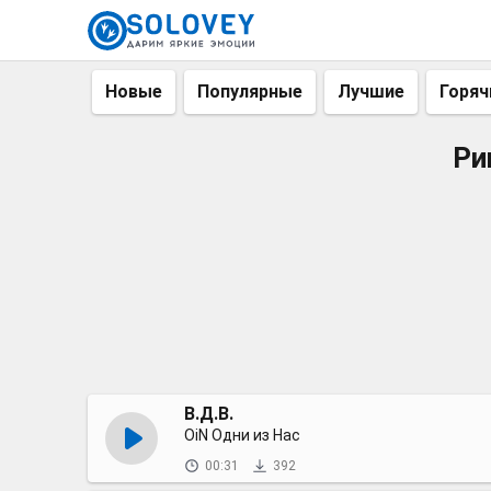
Новые
Популярные
Лучшие
Горяч
Ри
В.Д.В.
OiN Одни из Нас
00:31
392