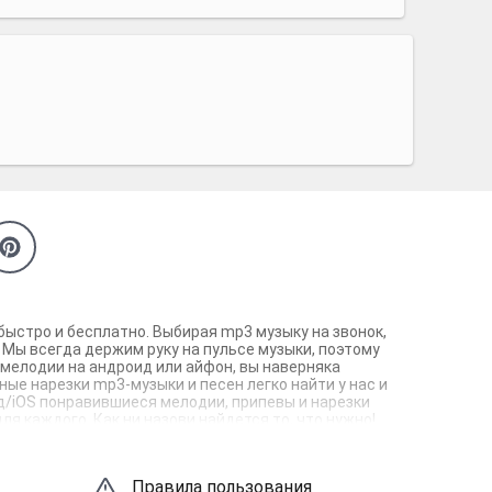
быстро и бесплатно. Выбирая mp3 музыку на звонок,
 Мы всегда держим руку на пульсе музыки, поэтому
 мелодии на андроид или айфон, вы наверняка
ые нарезки mp3-музыки и песен легко найти у нас и
ид/iOS понравившиеся мелодии, припевы и нарезки
ля каждого. Как ни назови найдется то, что нужно!
Правила пользования