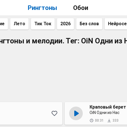
Рингтоны
Обои
ие
Лето
Тик Ток
2026
Без слов
Нейросе
нгтоны и мелодии. Тег: OiN Одни из 
Краповый берет
OiN Одни из Нас
00:31
333