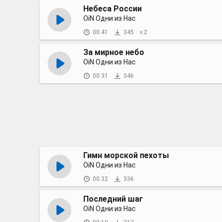
Небеса России
OiN Одни из Нас
00:41
345
v.2
За мирное небо
OiN Одни из Нас
00:31
346
Гимн морской пехоты
OiN Одни из Нас
00:32
336
Последний шаг
OiN Одни из Нас