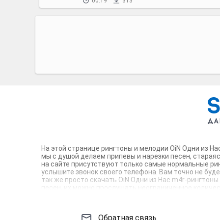
00:19
313
На этой странице рингтоны и мелодии OiN Одни из На
мы с душой делаем припевы и нарезки песен, старая
на сайте присутствуют только самые нормальные рин
услышите звонок своего телефона. Вам точно не буд
так же просто скачать OiN Одни из Нас m4r-рингтоны
песен, их можно прослушать неограниченное количеств
Ваш телефон достоин!
Обратная связь