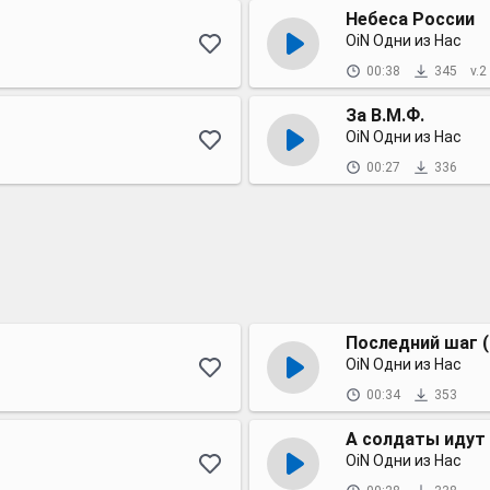
Небеса России
OiN Одни из Нас
00:38
345
v.2
За В.М.Ф.
OiN Одни из Нас
00:27
336
Последний шаг 
OiN Одни из Нас
00:34
353
А солдаты идут
OiN Одни из Нас