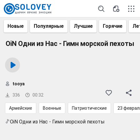
Новые
Популярные
Лучшие
Горячие
Ле
OiN Одни из Нас - Гимн морской пехоты
tooya
336
00:32
Армейские
Военные
Патриотические
23 феврал
OiN Одни из Нас - Гимн морской пехоты