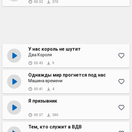
00:32
370
У нас король не шутит
Два Короля
00:43
9
Однажды мир прогнется под нас
Машина времени
00:41
4
Я призывник
00:37
380
Тем, кто служит в ВДВ