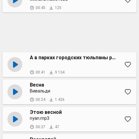
00:45
125
А в парках городских тюльпаны расцвели
00:41
9 134
Весна
Вивальди
00:24
1 426
Этою весной
nyan.mp3
00:27
47