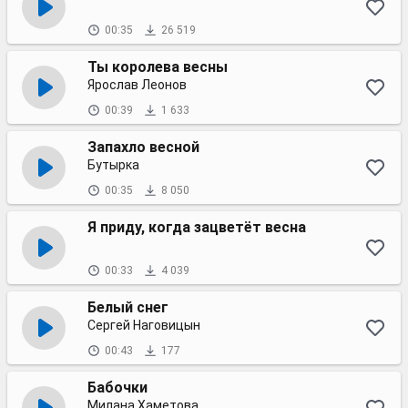
00:35
26 519
Ты королева весны
Ярослав Леонов
00:39
1 633
Запахло весной
Бутырка
00:35
8 050
Я приду, когда зацветёт весна
00:33
4 039
Белый снег
Сергей Наговицын
00:43
177
Бабочки
Милана Хаметова