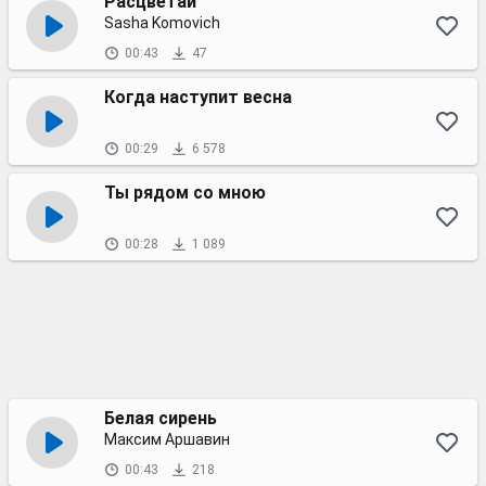
Расцветай
Sasha Komovich
00:43
47
Когда наступит весна
00:29
6 578
Ты рядом со мною
00:28
1 089
Белая сирень
Максим Аршавин
00:43
218