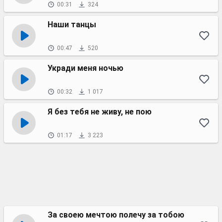
00:31
324
Наши танцы
00:47
520
Укради меня ночью
00:32
1 017
Я без тебя не живу, не пою
01:17
3 223
За своею мечтою полечу за тобою