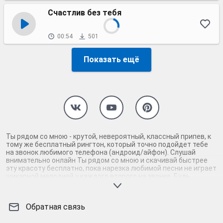
Счастлив без тебя
00:54
501
Показать ещё
Ты рядом со мною - крутой, невероятный, классный припев, к
тому же бесплатный рингтон, который точно подойдет тебе
на звонок любимого телефона (андроид/айфон). Слушай
внимательно онлайн Ты рядом со мною и скачивай быстрее
эту красоту бесплатно, пока нарезка любимой песни не играет
шикарной мелодией у каждого второго на звонке. Будь
первым, кто скачает бесплатно сей шедевр музыки и оценит
по достоинству гармоничное звучание припева Ты рядом со
мною. Кроме того, ты можешь найти и скачать другую нарезку
Обратная связь
mp3 песни на звонок телефона, ну, или m4r мелодию на айфон
(iPhone). Уверены, ты не ошибся с выбором рингтона Ты рядом