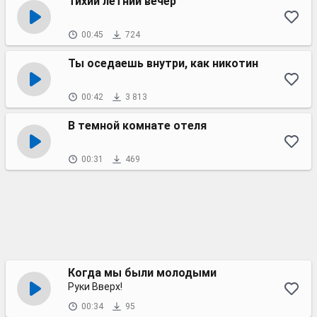
Тихий летний вечер
00:45
724
Ты оседаешь внутри, как никотин
00:42
3 813
В темной комнате отеля
00:31
469
Когда мы были молодыми
Руки Вверх!
00:34
95