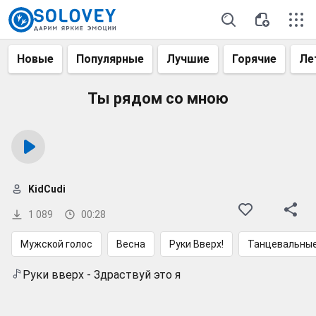
Новые
Популярные
Лучшие
Горячие
Ле
Ты рядом со мною
KidCudi
1 089
00:28
Мужской голос
Весна
Руки Вверх!
Танцевальны
Руки вверх - Здраствуй это я