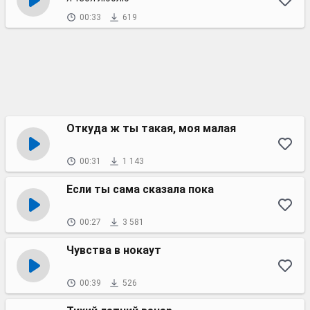
00:33
619
Откуда ж ты такая, моя малая
00:31
1 143
Если ты сама сказала пока
00:27
3 581
Чувства в нокаут
00:39
526